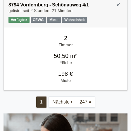
8794 Vordernberg - Schönauweg 4/1
✔
gelistet seit
2 Stunden, 21 Minuten
Verfügbar
OEWG
Miete
Wohneinheit
2
Zimmer
50,50 m²
Fläche
198 €
Miete
1
Nächste
›
247
»