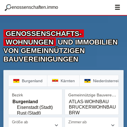
zum Hauptteil springen
g
☰
enossenschaften.immo
GENOSSENSCHAFTS­
WOHNUNGEN
UND IMMOBILIEN
VON GEMEINNÜTZIGEN
BAUVEREINIGUNGEN
Burgenland
Kärnten
Niederösterreich
Gemeinnützige Bauvereinigung
Bezirk
Bezirk
Gemeinnützige Bauvereinig
Größe ab
Zimmer ab