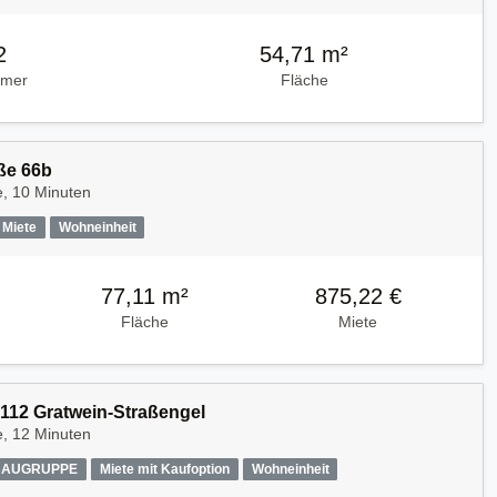
2
54,71 m²
mmer
Fläche
ße 66b
e, 10 Minuten
Miete
Wohneinheit
77,11 m²
875,22 €
Fläche
Miete
112 Gratwein-Straßengel
e, 12 Minuten
AUGRUPPE
Miete mit Kaufoption
Wohneinheit