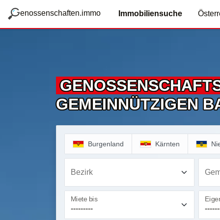
zum Hauptteil springen
g
enossenschaften.immo
Immobiliensuche
Österr
GENOSSENSCHAFT
GEMEINNÜTZIGEN B
Burgenland
Kärnten
Ni
Bezirk
Gem
Miete bis
Eigen