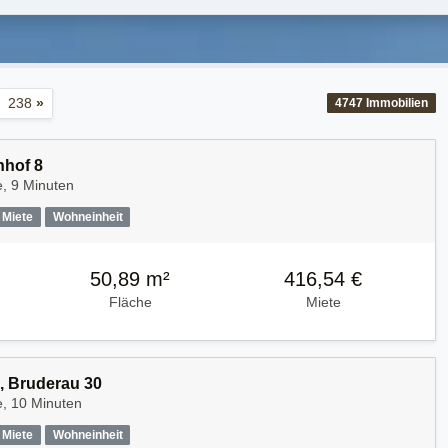
238
»
4747
Immobilien
nhof 8
, 9 Minuten
Miete
Wohneinheit
50,89 m²
416,54 €
Fläche
Miete
 Bruderau 30
e, 10 Minuten
Miete
Wohneinheit