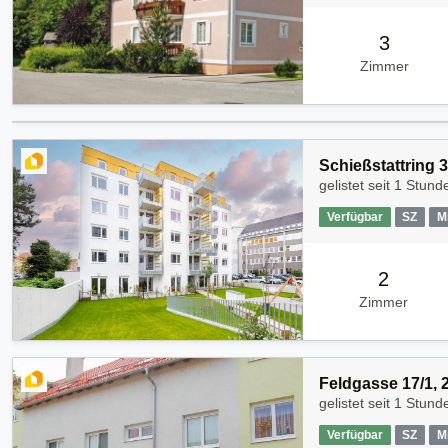
3
Zimmer
Schießstattring 3
gelistet seit
1 Stund
Verfügbar
SZ
M
2
Zimmer
Feldgasse 17/1, 
gelistet seit
1 Stund
Verfügbar
SZ
M