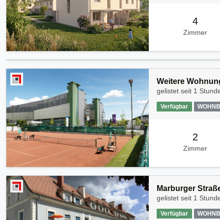
4
Zimmer
Weitere Wohnung
gelistet seit
1 Stund
Verfügbar
WOHNB
2
Zimmer
Marburger Straße
gelistet seit
1 Stund
Verfügbar
WOHNB