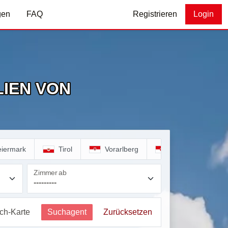
gen
FAQ
Registrieren
Login
IEN VON
eiermark
Tirol
Vorarlberg
Wien
Zimmer ab
ich-Karte
Suchagent
Zurücksetzen