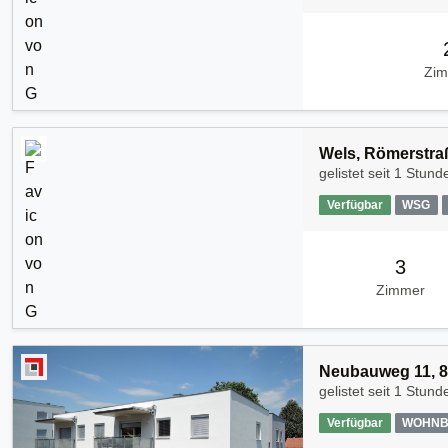
Zi
Wels, Römerstra
gelistet seit
1 Stund
Verfügbar
WSG
3
Zimmer
Neubauweg 11, 8
gelistet seit
1 Stund
Verfügbar
WOHNB