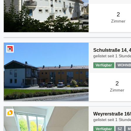
2
Zimmer
Schulstraße 14, 4
gelistet seit
1 Stund
Verfügbar
WOHNB
2
Zimmer
Weyrerstraße 16/
gelistet seit
1 Stund
Verfügbar
SZ
M