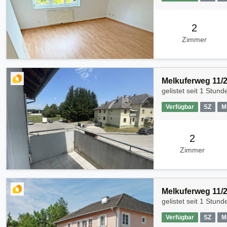
2
Zimmer
Melkuferweg 11/2
gelistet seit
1 Stund
Verfügbar
SZ
M
2
Zimmer
Melkuferweg 11/2
gelistet seit
1 Stund
Verfügbar
SZ
M