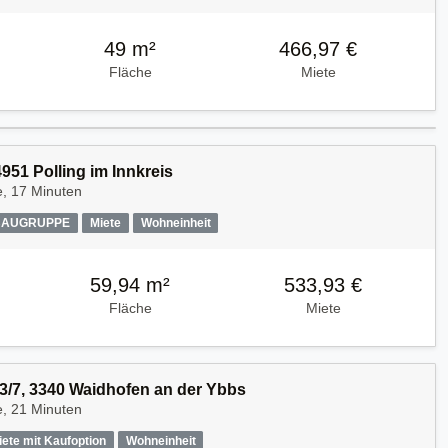
49 m²
466,97 €
Fläche
Miete
951 Polling im Innkreis
e, 17 Minuten
AUGRUPPE
Miete
Wohneinheit
59,94 m²
533,93 €
Fläche
Miete
3/7, 3340 Waidhofen an der Ybbs
e, 21 Minuten
iete mit Kaufoption
Wohneinheit