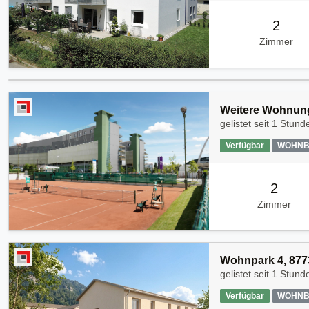
2
Zimmer
Weitere Wohnung
gelistet seit
1 Stund
Verfügbar
WOHNB
2
Zimmer
Wohnpark 4, 877
gelistet seit
1 Stund
Verfügbar
WOHNB