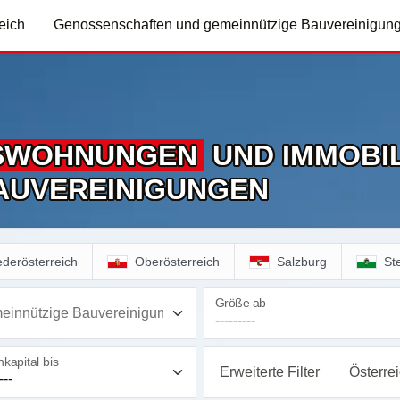
eich
Genossenschaften und gemeinnützige Bauvereinigun
S­WOHNUNGEN
UND IMMOBIL
AUVEREINIGUNGEN
ederösterreich
Oberösterreich
Salzburg
St
Größe ab
einnützige Bauvereinigung
kapital bis
Erweiterte Filter
Österre