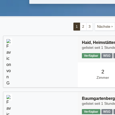
1
2
3
Nächste
›
Haid, Heimstätte
gelistet seit
1 Stunde
Verfügbar
WSG
2
Zimmer
Baumgartenberg,
gelistet seit
1 Stund
Verfügbar
WSG