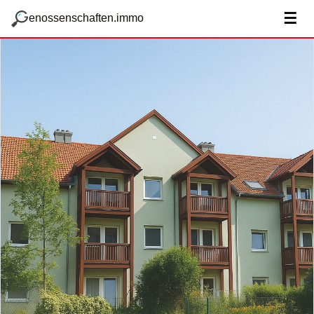
zum Hauptteil springen
g
☰
enossenschaften.immo