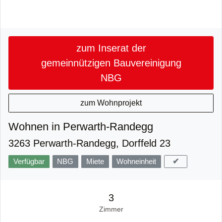
zum Inserat der
gemeinnützigen Bauvereinigung
NBG
zum Wohnprojekt
Wohnen in Perwarth-Randegg
3263 Perwarth-Randegg, Dorffeld 23
✔
Verfügbar
NBG
Miete
Wohneinheit
3
Zimmer