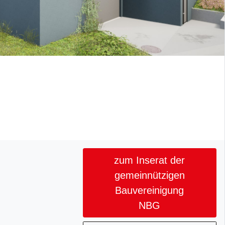
zum Inserat der
gemeinnützigen
Bauvereinigung
NBG