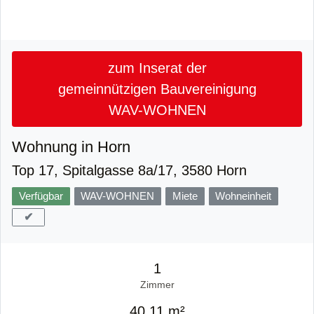
zum Inserat der
gemeinnützigen Bauvereinigung
WAV-WOHNEN
Wohnung in Horn
Top 17, Spitalgasse 8a/17, 3580 Horn
Verfügbar
WAV-WOHNEN
Miete
Wohneinheit
✔
1
Zimmer
40,11 m²