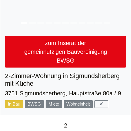
zum Inserat der
gemeinnützigen Bauvereinigung
BWSG
2-Zimmer-Wohnung in Sigmundsherberg
mit Küche
3751 Sigmundsherberg, Hauptstraße 80a / 9
✔
In Bau
BWSG
Miete
Wohneinheit
2