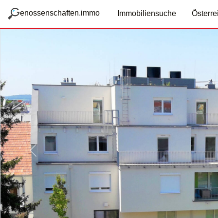
zum Hauptteil springen
g
enossenschaften.immo
Immobiliensuche
Österre
Vorige