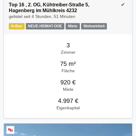
Top 16 , 2. OG, Kühtreiber-Straße 5,
✔
Hagenberg im Mühlkreis 4232
gelistet seit
4 Stunden, 51 Minuten
In Bau
NEUE-HEIMAT-OOE
Miete
Wohneinheit
3
Zimmer
75 m²
Fläche
920 €
Miete
4.997 €
Eigenkapital