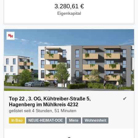
3.280,61 €
Eigenkapital
Top 22 , 3. OG, Kühtreiber-Straße 5,
✔
Hagenberg im Mühlkreis 4232
gelistet seit
4 Stunden, 51 Minuten
In Bau
NEUE-HEIMAT-OOE
Miete
Wohneinheit