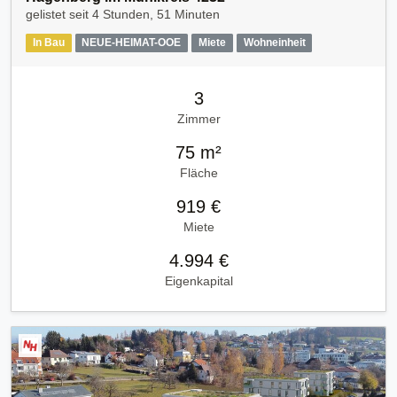
gelistet seit
4 Stunden, 51 Minuten
In Bau
NEUE-HEIMAT-OOE
Miete
Wohneinheit
3
Zimmer
75 m²
Fläche
919 €
Miete
4.994 €
Eigenkapital