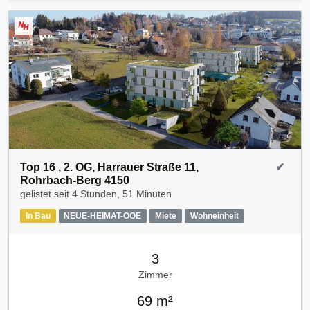
Top 16 , 2. OG, Harrauer Straße 11,
✔
Rohrbach-Berg 4150
gelistet seit
4 Stunden, 51 Minuten
In Bau
NEUE-HEIMAT-OOE
Miete
Wohneinheit
3
Zimmer
69 m²