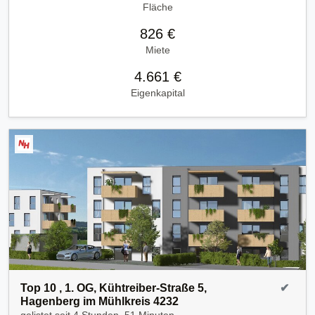
Fläche
826 €
Miete
4.661 €
Eigenkapital
Top 10 , 1. OG, Kühtreiber-Straße 5,
✔
Hagenberg im Mühlkreis 4232