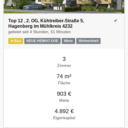
Top 12 , 2. OG, Kühtreiber-Straße 5,
✔
Hagenberg im Mühlkreis 4232
gelistet seit
4 Stunden, 51 Minuten
In Bau
NEUE-HEIMAT-OOE
Miete
Wohneinheit
3
Zimmer
74 m²
Fläche
903 €
Miete
4.892 €
Eigenkapital