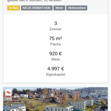
gelistet seit
4 Stunden, 51 Minuten
In Bau
NEUE-HEIMAT-OOE
Miete
Wohneinheit
3
Zimmer
75 m²
Fläche
920 €
Miete
4.997 €
Eigenkapital