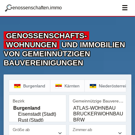
zum Hauptteil springen
g
☰
enossenschaften.immo
GENOSSENSCHAFTS­
WOHNUNGEN
UND IMMOBILIEN
VON GEMEINNÜTZIGEN
BAUVEREINIGUNGEN
Burgenland
Kärnten
Niederösterreich
Gemeinnützige Bauvereinigung
Bezirk
Bezirk
Gemeinnützige Bauvereinig
Größe ab
Zimmer ab