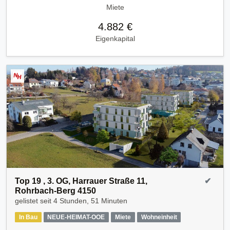
Miete
4.882 €
Eigenkapital
Top 19 , 3. OG, Harrauer Straße 11,
✔
Rohrbach-Berg 4150
gelistet seit
4 Stunden, 51 Minuten
In Bau
NEUE-HEIMAT-OOE
Miete
Wohneinheit