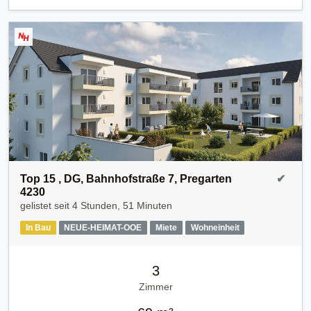
Top 15 , DG, Bahnhofstraße 7, Pregarten
✔
4230
gelistet seit
4 Stunden, 51 Minuten
In Bau
NEUE-HEIMAT-OOE
Miete
Wohneinheit
3
Zimmer