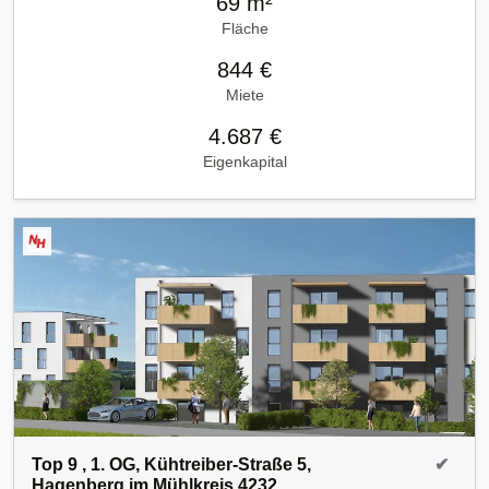
69 m²
Fläche
844 €
Miete
4.687 €
Eigenkapital
Top 9 , 1. OG, Kühtreiber-Straße 5,
✔
Hagenberg im Mühlkreis 4232