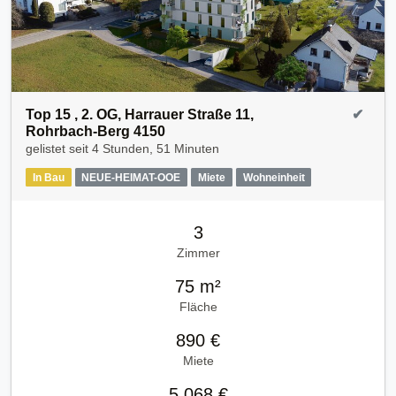
Top 15 , 2. OG, Harrauer Straße 11,
✔
Rohrbach-Berg 4150
gelistet seit
4 Stunden, 51 Minuten
In Bau
NEUE-HEIMAT-OOE
Miete
Wohneinheit
3
Zimmer
75 m²
Fläche
890 €
Miete
5.068 €