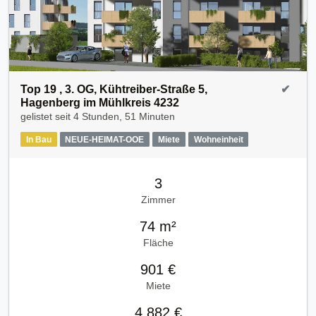
Top 19 , 3. OG, Kühtreiber-Straße 5,
✔
Hagenberg im Mühlkreis 4232
gelistet seit
4 Stunden, 51 Minuten
In Bau
NEUE-HEIMAT-OOE
Miete
Wohneinheit
3
Zimmer
74 m²
Fläche
901 €
Miete
4.882 €