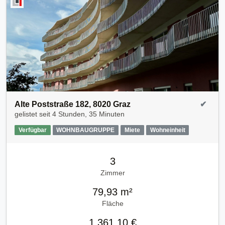
Alte Poststraße 182, 8020 Graz
✔
gelistet seit
4 Stunden, 35 Minuten
Verfügbar
WOHNBAUGRUPPE
Miete
Wohneinheit
3
Zimmer
79,93 m²
Fläche
1.361,10 €