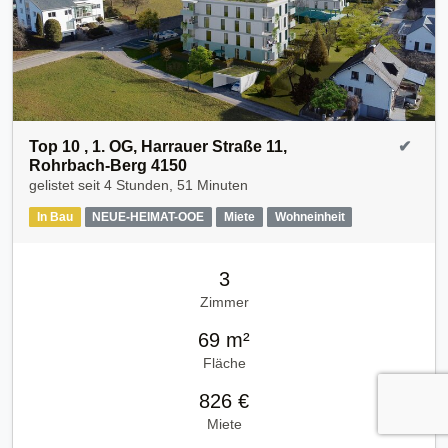
Top 10 , 1. OG, Harrauer Straße 11,
✔
Rohrbach-Berg 4150
gelistet seit
4 Stunden, 51 Minuten
In Bau
NEUE-HEIMAT-OOE
Miete
Wohneinheit
3
Zimmer
69 m²
Fläche
826 €
Miete