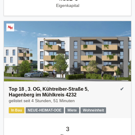
Eigenkapital
Top 18 , 3. OG, Kühtreiber-Straße 5,
✔
Hagenberg im Mühlkreis 4232
gelistet seit
4 Stunden, 51 Minuten
In Bau
NEUE-HEIMAT-OOE
Miete
Wohneinheit
3