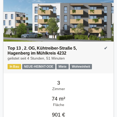
Top 13 , 2. OG, Kühtreiber-Straße 5,
✔
Hagenberg im Mühlkreis 4232
gelistet seit
4 Stunden, 51 Minuten
In Bau
NEUE-HEIMAT-OOE
Miete
Wohneinheit
3
Zimmer
74 m²
Fläche
901 €