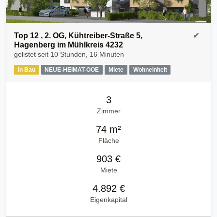
Top 12 , 2. OG, Kühtreiber-Straße 5,
✔
Hagenberg im Mühlkreis 4232
gelistet seit
10 Stunden, 16 Minuten
In Bau
NEUE-HEIMAT-OOE
Miete
Wohneinheit
3
Zimmer
74 m²
Fläche
903 €
Miete
4.892 €
Eigenkapital