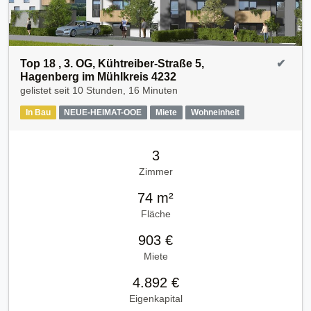
Top 18 , 3. OG, Kühtreiber-Straße 5,
✔
Hagenberg im Mühlkreis 4232
gelistet seit
10 Stunden, 16 Minuten
In Bau
NEUE-HEIMAT-OOE
Miete
Wohneinheit
3
Zimmer
74 m²
Fläche
903 €
Miete
4.892 €
Eigenkapital