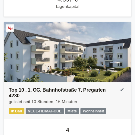
Eigenkapital
Top 10 , 1. OG, Bahnhofstraße 7, Pregarten
✔
4230
gelistet seit
10 Stunden, 16 Minuten
In Bau
NEUE-HEIMAT-OOE
Miete
Wohneinheit
4