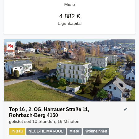
Miete
4.882 €
Eigenkapital
Top 16 , 2. OG, Harrauer Straße 11,
✔
Rohrbach-Berg 4150
gelistet seit
10 Stunden, 16 Minuten
In Bau
NEUE-HEIMAT-OOE
Miete
Wohneinheit