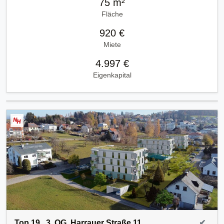
75 m²
Fläche
920 €
Miete
4.997 €
Eigenkapital
Top 19 , 3. OG, Harrauer Straße 11,
✔