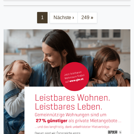
1
Nächste
›
249
»