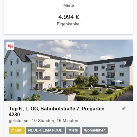
Miete
4.994 €
Eigenkapital
Top 6 , 1. OG, Bahnhofstraße 7, Pregarten
✔
4230
gelistet seit
10 Stunden, 16 Minuten
In Bau
NEUE-HEIMAT-OOE
Miete
Wohneinheit