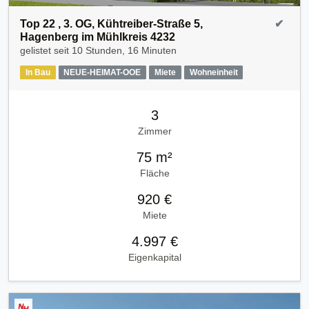
Top 22 , 3. OG, Kühtreiber-Straße 5,
✔
Hagenberg im Mühlkreis 4232
gelistet seit
10 Stunden, 16 Minuten
In Bau
NEUE-HEIMAT-OOE
Miete
Wohneinheit
3
Zimmer
75 m²
Fläche
920 €
Miete
4.997 €
Eigenkapital