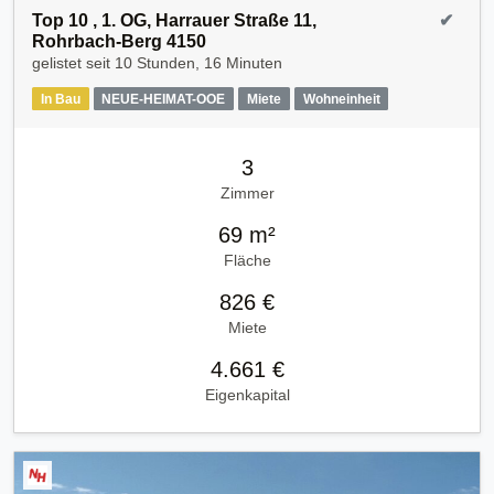
Top 10 , 1. OG, Harrauer Straße 11,
✔
Rohrbach-Berg 4150
gelistet seit
10 Stunden, 16 Minuten
In Bau
NEUE-HEIMAT-OOE
Miete
Wohneinheit
3
Zimmer
69 m²
Fläche
826 €
Miete
4.661 €
Eigenkapital