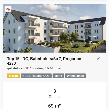
Top 15 , DG, Bahnhofstraße 7, Pregarten
✔
4230
gelistet seit
10 Stunden, 16 Minuten
In Bau
NEUE-HEIMAT-OOE
Miete
Wohneinheit
3
Zimmer
69 m²