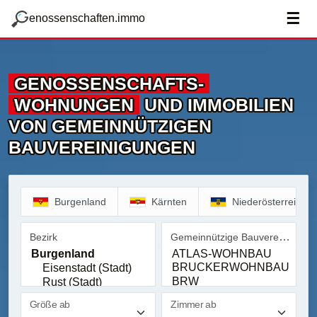
zum Hauptteil springen
g
☰
enossenschaften.immo
GENOSSENSCHAFTS­
WOHNUNGEN
UND IMMOBILIEN
VON GEMEINNÜTZIGEN
BAUVEREINIGUNGEN
Burgenland
Kärnten
Niederösterreich
Gemeinnützige Bauvereinigung
Bezirk
Bezirk
Gemeinnützige Bauvereinig
Größe ab
Zimmer ab