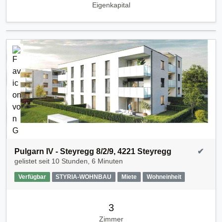
Eigenkapital
Pulgarn IV - Steyregg 8/2/9, 4221 Steyregg
✔
gelistet seit
10 Stunden, 6 Minuten
Verfügbar
STYRIA-WOHNBAU
Miete
Wohneinheit
3
Zimmer