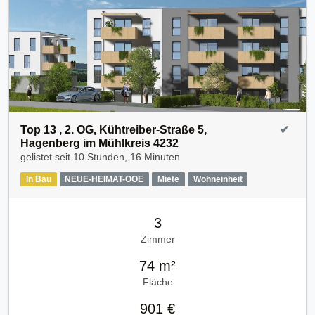
Top 13 , 2. OG, Kühtreiber-Straße 5,
✔
Hagenberg im Mühlkreis 4232
gelistet seit
10 Stunden, 16 Minuten
In Bau
NEUE-HEIMAT-OOE
Miete
Wohneinheit
3
Zimmer
74 m²
Fläche
901 €