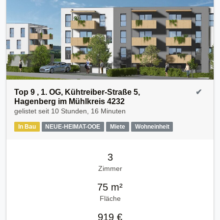
Top 9 , 1. OG, Kühtreiber-Straße 5,
✔
Hagenberg im Mühlkreis 4232
gelistet seit
10 Stunden, 16 Minuten
In Bau
NEUE-HEIMAT-OOE
Miete
Wohneinheit
3
Zimmer
75 m²
Fläche
919 €