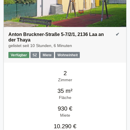
Anton Bruckner-Straße 5-7/2/1, 2136 Laa an
✔
der Thaya
gelistet seit
10 Stunden, 6 Minuten
Verfügbar
SZ
Miete
Wohneinheit
2
Zimmer
35 m²
Fläche
930 €
Miete
10.290 €