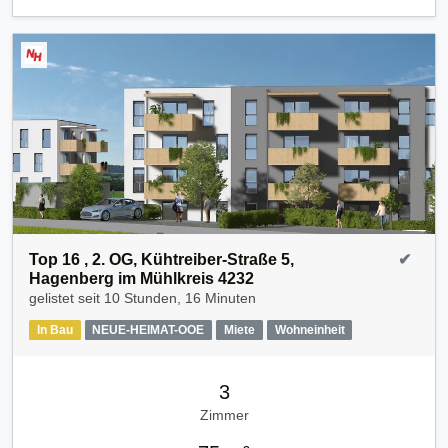
Top 16 , 2. OG, Kühtreiber-Straße 5,
✔
Hagenberg im Mühlkreis 4232
gelistet seit
10 Stunden, 16 Minuten
In Bau
NEUE-HEIMAT-OOE
Miete
Wohneinheit
3
Zimmer