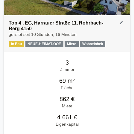
Top 4 , EG, Harrauer Straße 11, Rohrbach-
✔
Berg 4150
gelistet seit
10 Stunden, 16 Minuten
In Bau
NEUE-HEIMAT-OOE
Miete
Wohneinheit
3
Zimmer
69 m²
Fläche
862 €
Miete
4.661 €
Eigenkapital