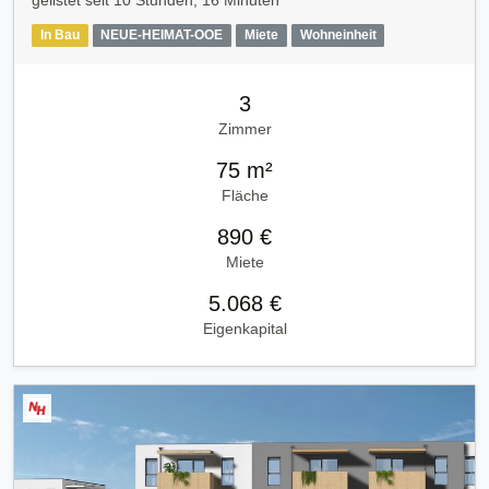
gelistet seit
10 Stunden, 16 Minuten
In Bau
NEUE-HEIMAT-OOE
Miete
Wohneinheit
3
Zimmer
75 m²
Fläche
890 €
Miete
5.068 €
Eigenkapital