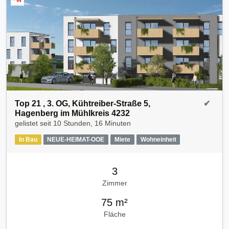
Top 21 , 3. OG, Kühtreiber-Straße 5,
✔
Hagenberg im Mühlkreis 4232
gelistet seit
10 Stunden, 16 Minuten
In Bau
NEUE-HEIMAT-OOE
Miete
Wohneinheit
3
Zimmer
75 m²
Fläche