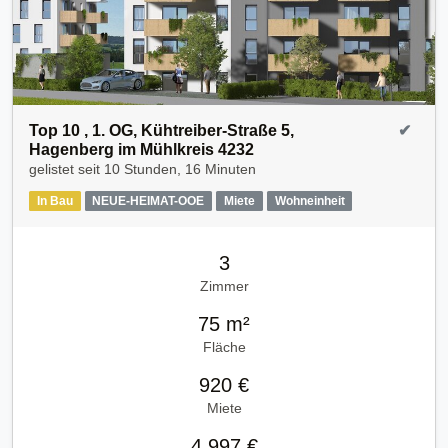
Top 10 , 1. OG, Kühtreiber-Straße 5,
✔
Hagenberg im Mühlkreis 4232
gelistet seit
10 Stunden, 16 Minuten
In Bau
NEUE-HEIMAT-OOE
Miete
Wohneinheit
3
Zimmer
75 m²
Fläche
920 €
Miete
4.997 €