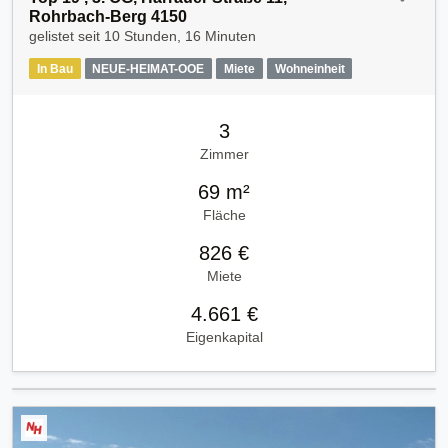
Rohrbach-Berg 4150
gelistet seit
10 Stunden, 16 Minuten
In Bau
NEUE-HEIMAT-OOE
Miete
Wohneinheit
3
Zimmer
69 m²
Fläche
826 €
Miete
4.661 €
Eigenkapital