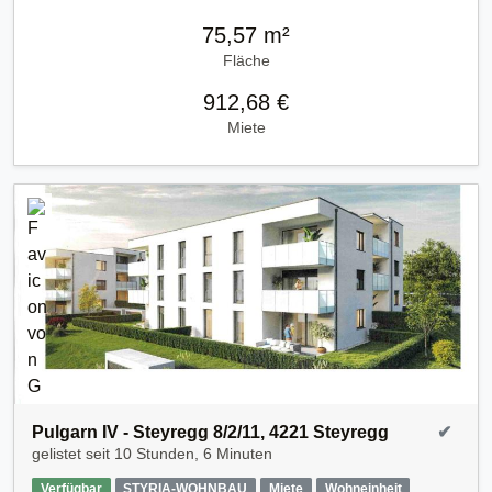
75,57 m²
Fläche
912,68 €
Miete
Pulgarn IV - Steyregg 8/2/11, 4221 Steyregg
✔
gelistet seit
10 Stunden, 6 Minuten
Verfügbar
STYRIA-WOHNBAU
Miete
Wohneinheit