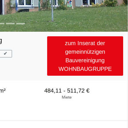
g
zum Inserat der
gemeinnützigen
✔
Bauvereinigung
WOHNBAUGRUPPE
 m²
484,11 - 511,72 €
Miete