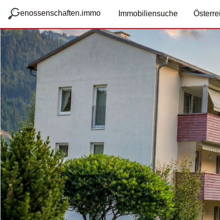
zum Hauptteil springen
g
enossenschaften.immo
Immobiliensuche
Österre
Vorige