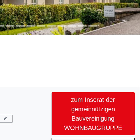
zum Inserat der
gemeinnützigen
Bauvereinigung
✔
WOHNBAUGRUPPE