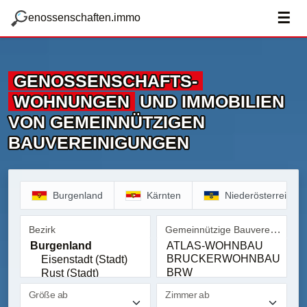
zum Hauptteil springen
g
☰
enossenschaften.immo
GENOSSENSCHAFTS­
WOHNUNGEN
UND IMMOBILIEN
VON GEMEINNÜTZIGEN
BAUVEREINIGUNGEN
Burgenland
Kärnten
Niederösterreich
Gemeinnützige Bauvereinigung
Bezirk
Bezirk
Gemeinnützige Bauvereinig
Größe ab
Zimmer ab