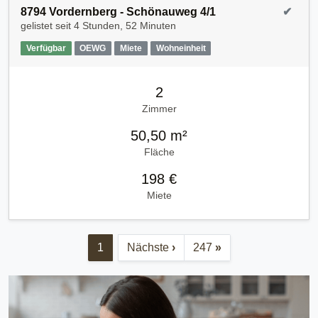
8794 Vordernberg - Schönauweg 4/1
✔
gelistet seit
4 Stunden, 52 Minuten
Verfügbar
OEWG
Miete
Wohneinheit
2
Zimmer
50,50 m²
Fläche
198 €
Miete
1
Nächste
›
247
»