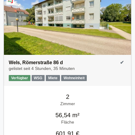
Wels, Römerstraße 86 d
✔
gelistet seit
4 Stunden, 35 Minuten
Verfügbar
WSG
Miete
Wohneinheit
2
Zimmer
56,54 m²
Fläche
601,91 €