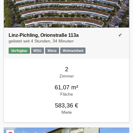
Linz-Pichling, Orionstraße 113a
✔
gelistet seit
4 Stunden, 34 Minuten
Verfügbar
WSG
Miete
Wohneinheit
2
Zimmer
61,07 m²
Fläche
583,36 €
Miete