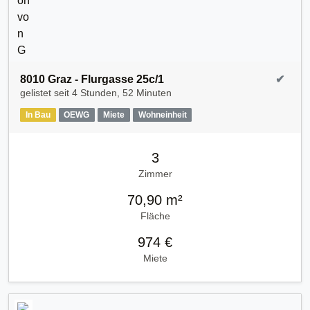
8010 Graz - Flurgasse 25c/1
✔
gelistet seit
4 Stunden, 52 Minuten
In Bau
OEWG
Miete
Wohneinheit
3
Zimmer
70,90 m²
Fläche
974 €
Miete