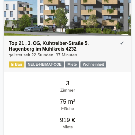
Top 21 , 3. OG, Kühtreiber-Straße 5,
✔
Hagenberg im Mühlkreis 4232
gelistet seit
22 Stunden, 37 Minuten
In Bau
NEUE-HEIMAT-OOE
Miete
Wohneinheit
3
Zimmer
75 m²
Fläche
919 €
Miete