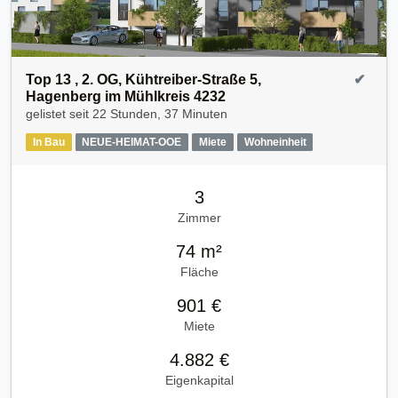
Top 13 , 2. OG, Kühtreiber-Straße 5,
✔
Hagenberg im Mühlkreis 4232
gelistet seit
22 Stunden, 37 Minuten
In Bau
NEUE-HEIMAT-OOE
Miete
Wohneinheit
3
Zimmer
74 m²
Fläche
901 €
Miete
4.882 €
Eigenkapital