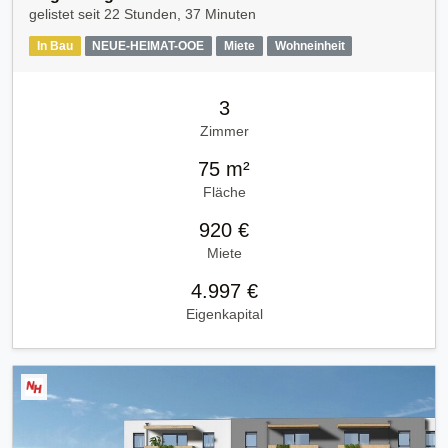
gelistet seit
22 Stunden, 37 Minuten
In Bau
NEUE-HEIMAT-OOE
Miete
Wohneinheit
3
Zimmer
75 m²
Fläche
920 €
Miete
4.997 €
Eigenkapital