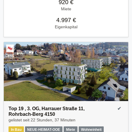
920 €
Miete
4.997 €
Eigenkapital
Top 19 , 3. OG, Harrauer Straße 11,
✔
Rohrbach-Berg 4150
gelistet seit
22 Stunden, 37 Minuten
In Bau
NEUE-HEIMAT-OOE
Miete
Wohneinheit