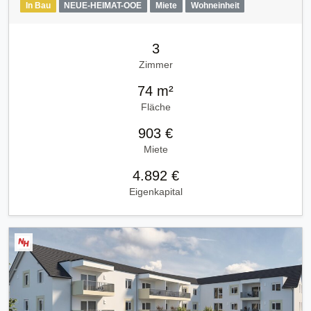
In Bau
NEUE-HEIMAT-OOE
Miete
Wohneinheit
3
Zimmer
74 m²
Fläche
903 €
Miete
4.892 €
Eigenkapital