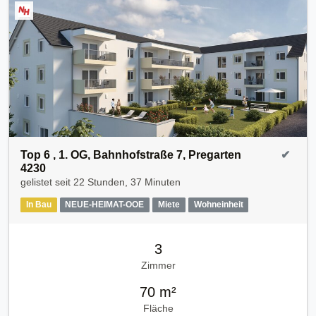
Top 6 , 1. OG, Bahnhofstraße 7, Pregarten
✔
4230
gelistet seit
22 Stunden, 37 Minuten
In Bau
NEUE-HEIMAT-OOE
Miete
Wohneinheit
3
Zimmer
70 m²
Fläche