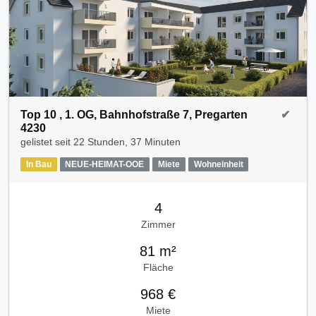
Top 10 , 1. OG, Bahnhofstraße 7, Pregarten
✔
4230
gelistet seit
22 Stunden, 37 Minuten
In Bau
NEUE-HEIMAT-OOE
Miete
Wohneinheit
4
Zimmer
81 m²
Fläche
968 €
Miete