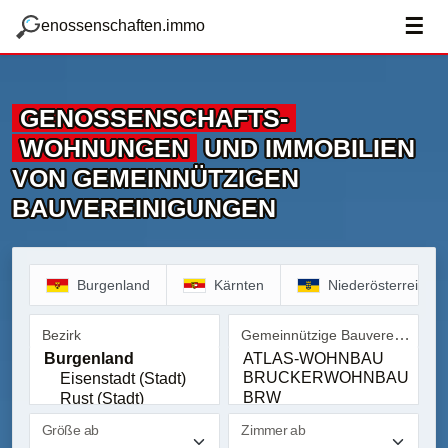
zum Hauptteil springen
g
☰
enossenschaften.immo
GENOSSENSCHAFTS­
WOHNUNGEN
UND IMMOBILIEN
VON GEMEINNÜTZIGEN
BAUVEREINIGUNGEN
Burgenland
Kärnten
Niederösterreich
Gemeinnützige Bauvereinigung
Bezirk
Bezirk
Gemeinnützige Bauvereinig
Größe ab
Zimmer ab