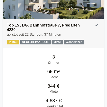
Top 15 , DG, Bahnhofstraße 7, Pregarten
✔
4230
gelistet seit
22 Stunden, 37 Minuten
In Bau
NEUE-HEIMAT-OOE
Miete
Wohneinheit
3
Zimmer
69 m²
Fläche
844 €
Miete
4.687 €
Eigenkapital