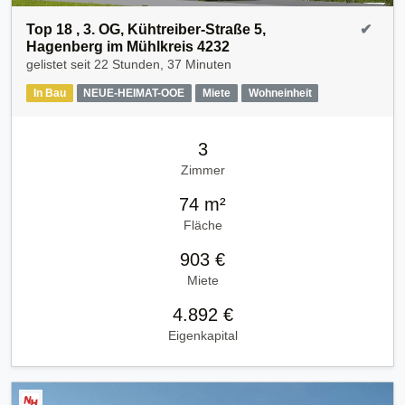
Top 18 , 3. OG, Kühtreiber-Straße 5,
✔
Hagenberg im Mühlkreis 4232
gelistet seit
22 Stunden, 37 Minuten
In Bau
NEUE-HEIMAT-OOE
Miete
Wohneinheit
3
Zimmer
74 m²
Fläche
903 €
Miete
4.892 €
Eigenkapital