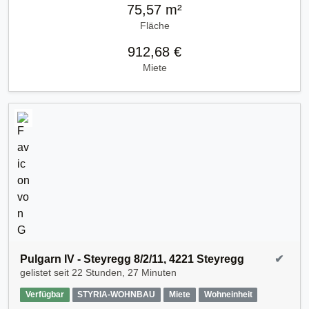
75,57 m²
Fläche
912,68 €
Miete
Pulgarn IV - Steyregg 8/2/11, 4221 Steyregg
✔
gelistet seit
22 Stunden, 27 Minuten
Verfügbar
STYRIA-WOHNBAU
Miete
Wohneinheit