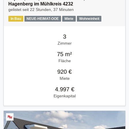
Hagenberg im Mühlkreis 4232
gelistet seit
22 Stunden, 37 Minuten
In Bau
NEUE-HEIMAT-OOE
Miete
Wohneinheit
3
Zimmer
75 m²
Fläche
920 €
Miete
4.997 €
Eigenkapital