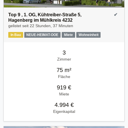
Top 9 , 1. OG, Kühtreiber-Straße 5,
✔
Hagenberg im Mühlkreis 4232
gelistet seit
22 Stunden, 37 Minuten
In Bau
NEUE-HEIMAT-OOE
Miete
Wohneinheit
3
Zimmer
75 m²
Fläche
919 €
Miete
4.994 €
Eigenkapital