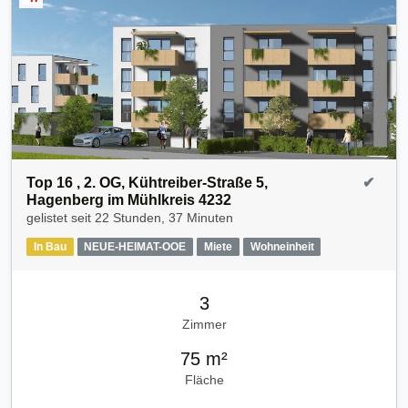
Top 16 , 2. OG, Kühtreiber-Straße 5,
✔
Hagenberg im Mühlkreis 4232
gelistet seit
22 Stunden, 37 Minuten
In Bau
NEUE-HEIMAT-OOE
Miete
Wohneinheit
3
Zimmer
75 m²
Fläche