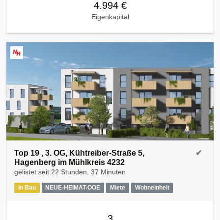
4.994 €
Eigenkapital
Top 19 , 3. OG, Kühtreiber-Straße 5,
✔
Hagenberg im Mühlkreis 4232
gelistet seit
22 Stunden, 37 Minuten
In Bau
NEUE-HEIMAT-OOE
Miete
Wohneinheit
3