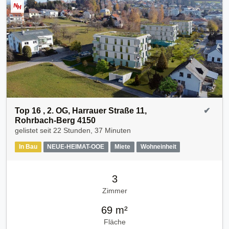
Top 16 , 2. OG, Harrauer Straße 11,
✔
Rohrbach-Berg 4150
gelistet seit
22 Stunden, 37 Minuten
In Bau
NEUE-HEIMAT-OOE
Miete
Wohneinheit
3
Zimmer
69 m²
Fläche