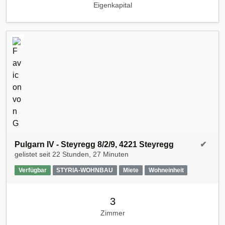
Eigenkapital
Pulgarn IV - Steyregg 8/2/9, 4221 Steyregg
✔
gelistet seit
22 Stunden, 27 Minuten
Verfügbar
STYRIA-WOHNBAU
Miete
Wohneinheit
3
Zimmer