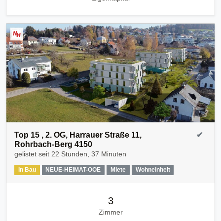
Top 15 , 2. OG, Harrauer Straße 11,
✔
Rohrbach-Berg 4150
gelistet seit
22 Stunden, 37 Minuten
In Bau
NEUE-HEIMAT-OOE
Miete
Wohneinheit
3
Zimmer