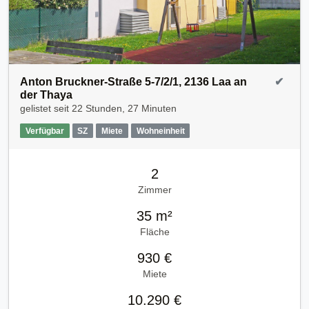
Anton Bruckner-Straße 5-7/2/1, 2136 Laa an
✔
der Thaya
gelistet seit
22 Stunden, 27 Minuten
Verfügbar
SZ
Miete
Wohneinheit
2
Zimmer
35 m²
Fläche
930 €
Miete
10.290 €