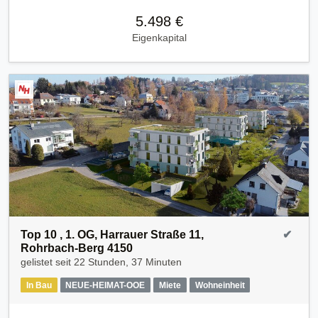
5.498 €
Eigenkapital
Top 10 , 1. OG, Harrauer Straße 11,
✔
Rohrbach-Berg 4150
gelistet seit
22 Stunden, 37 Minuten
In Bau
NEUE-HEIMAT-OOE
Miete
Wohneinheit