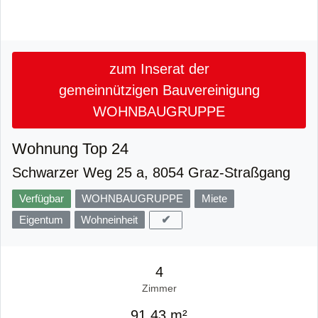
zum Inserat der
gemeinnützigen Bauvereinigung
WOHNBAUGRUPPE
Wohnung Top 24
Schwarzer Weg 25 a, 8054 Graz-Straßgang
Verfügbar
WOHNBAUGRUPPE
Miete
✔
Eigentum
Wohneinheit
4
Zimmer
91,43 m²