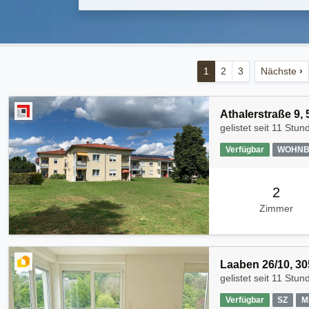
1
2
3
Nächste
›
Athalerstraße 9
gelistet seit
11 Stun
Verfügbar
WOHNB
2
Zimmer
Laaben 26/10, 3
gelistet seit
11 Stun
Verfügbar
SZ
M