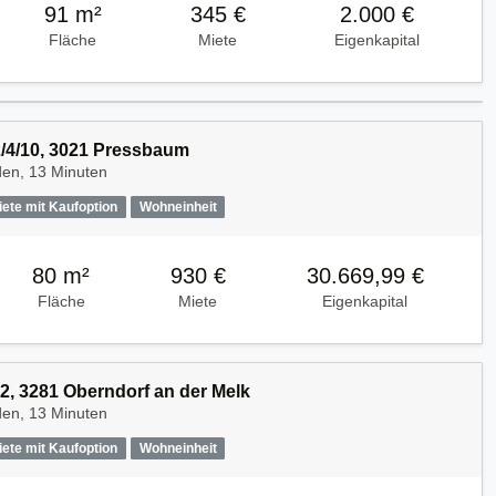
91 m²
345 €
2.000 €
Fläche
Miete
Eigenkapital
2/4/10, 3021 Pressbaum
den, 13 Minuten
iete mit Kaufoption
Wohneinheit
80 m²
930 €
30.669,99 €
Fläche
Miete
Eigenkapital
2, 3281 Oberndorf an der Melk
den, 13 Minuten
iete mit Kaufoption
Wohneinheit