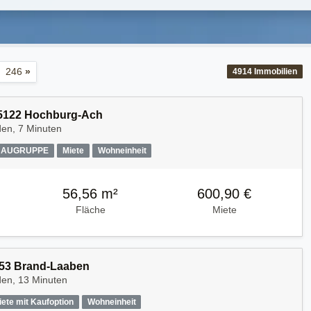
246
»
4914
Immobilien
, 5122 Hochburg-Ach
den, 7 Minuten
AUGRUPPE
Miete
Wohneinheit
56,56 m²
600,90 €
Fläche
Miete
053 Brand-Laaben
den, 13 Minuten
iete mit Kaufoption
Wohneinheit