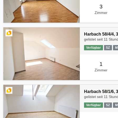
3
Zimmer
Harbach 58/4/4,
gelistet seit
11 Stun
Verfügbar
SZ
M
1
Zimmer
Harbach 58/1/6,
gelistet seit
11 Stun
Verfügbar
SZ
M