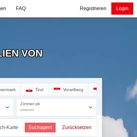
gen
FAQ
Registrieren
Login
IEN VON
eiermark
Tirol
Vorarlberg
Wien
Zimmer ab
ich-Karte
Suchagent
Zurücksetzen