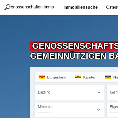
zum Hauptteil springen
g
enossenschaften.immo
Immobiliensuche
Österr
GENOSSENSCHAFT
GEMEINNÜTZIGEN B
Burgenland
Kärnten
Ni
Bezirk
Gem
Miete bis
Eigen