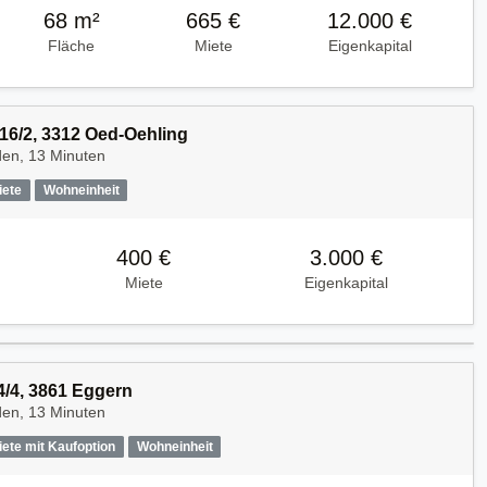
68 m²
665 €
12.000 €
Fläche
Miete
Eigenkapital
 16/2, 3312 Oed-Oehling
den, 13 Minuten
iete
Wohneinheit
400 €
3.000 €
Miete
Eigenkapital
4/4, 3861 Eggern
den, 13 Minuten
iete mit Kaufoption
Wohneinheit