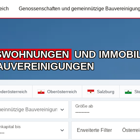
eich
Genossenschaften und gemeinnützige Bauvereinigun
S­WOHNUNGEN
UND IMMOBIL
AUVEREINIGUNGEN
ederösterreich
Oberösterreich
Salzburg
St
Größe ab
einnützige Bauvereinigung
kapital bis
Erweiterte Filter
Österre