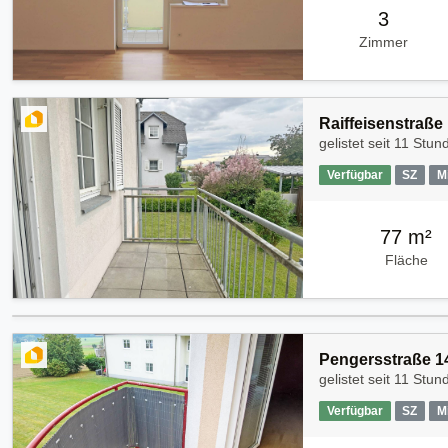
3
Zimmer
Raiffeisenstraße
gelistet seit
11 Stun
Verfügbar
SZ
M
77 m²
Fläche
Pengersstraße 1
gelistet seit
11 Stun
Verfügbar
SZ
M