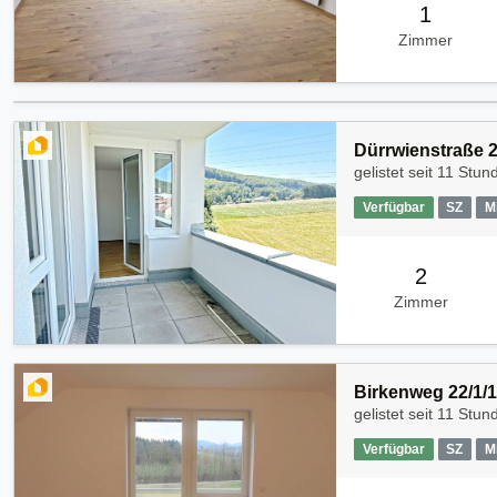
1
Zimmer
Dürrwienstraße 
gelistet seit
11 Stun
Verfügbar
SZ
M
2
Zimmer
Birkenweg 22/1/1
gelistet seit
11 Stun
Verfügbar
SZ
M