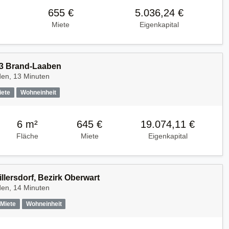
655 €
5.036,24 €
Miete
Eigenkapital
53 Brand-Laaben
den, 13 Minuten
iete
Wohneinheit
6 m²
645 €
19.074,11 €
Fläche
Miete
Eigenkapital
illersdorf, Bezirk Oberwart
den, 14 Minuten
Miete
Wohneinheit