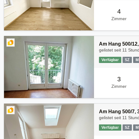
4
Zimmer
Am Hang 500/12,
gelistet seit
11 Stun
Verfügbar
SZ
M
3
Zimmer
Am Hang 500/7, 
gelistet seit
11 Stun
Verfügbar
SZ
M