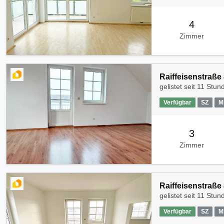
4
Zimmer
Raiffeisenstraße
gelistet seit
11 Stun
Verfügbar
SZ
M
3
Zimmer
Raiffeisenstraße
gelistet seit
11 Stun
Verfügbar
SZ
M