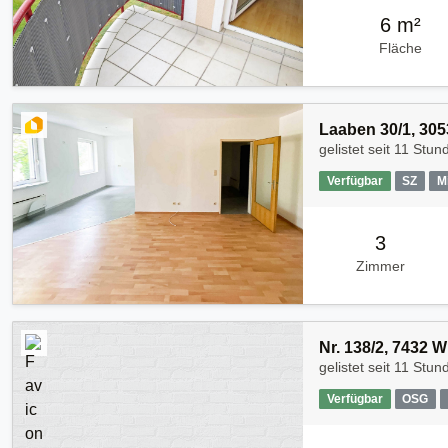
6 m²
Fläche
Laaben 30/1, 30
gelistet seit
11 Stun
Verfügbar
SZ
M
3
Zimmer
Nr. 138/2, 7432 W
gelistet seit
11 Stun
Verfügbar
OSG