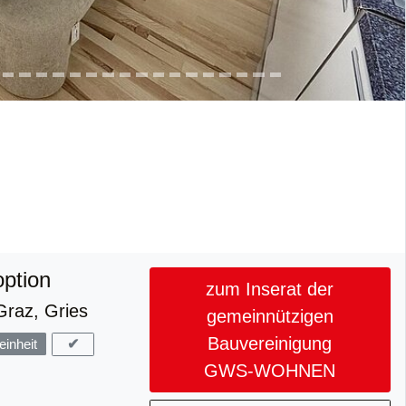
option
zum Inserat der
Graz, Gries
gemeinnützigen
Bauvereinigung
✔
inheit
GWS-WOHNEN