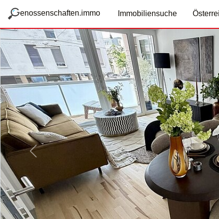
zum Hauptteil springen
g
enossenschaften.immo
Immobiliensuche
Österre
Vorige