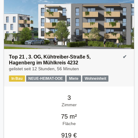
Top 21 , 3. OG, Kühtreiber-Straße 5,
✔
Hagenberg im Mühlkreis 4232
gelistet seit
12 Stunden, 56 Minuten
In Bau
NEUE-HEIMAT-OOE
Miete
Wohneinheit
3
Zimmer
75 m²
Fläche
919 €