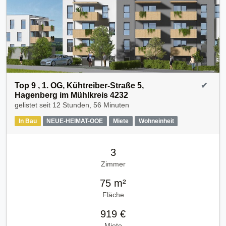
Top 9 , 1. OG, Kühtreiber-Straße 5,
✔
Hagenberg im Mühlkreis 4232
gelistet seit
12 Stunden, 56 Minuten
In Bau
NEUE-HEIMAT-OOE
Miete
Wohneinheit
3
Zimmer
75 m²
Fläche
919 €
Miete