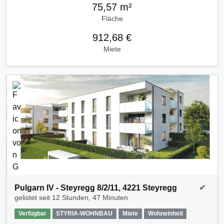
75,57 m²
Fläche
912,68 €
Miete
Pulgarn IV - Steyregg 8/2/11, 4221 Steyregg
✔
gelistet seit
12 Stunden, 47 Minuten
Verfügbar
STYRIA-WOHNBAU
Miete
Wohneinheit