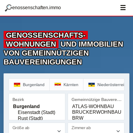
zum Hauptteil springen
g
☰
enossenschaften.immo
GENOSSENSCHAFTS­
WOHNUNGEN
UND IMMOBILIEN
VON GEMEINNÜTZIGEN
BAUVEREINIGUNGEN
Burgenland
Kärnten
Niederösterreich
Gemeinnützige Bauvereinigung
Bezirk
Bezirk
Gemeinnützige Bauvereinig
Größe ab
Zimmer ab