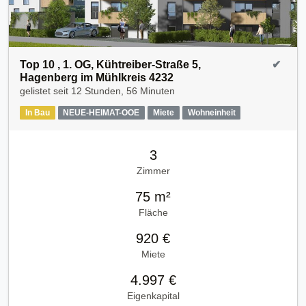
Top 10 , 1. OG, Kühtreiber-Straße 5,
✔
Hagenberg im Mühlkreis 4232
gelistet seit
12 Stunden, 56 Minuten
In Bau
NEUE-HEIMAT-OOE
Miete
Wohneinheit
3
Zimmer
75 m²
Fläche
920 €
Miete
4.997 €
Eigenkapital