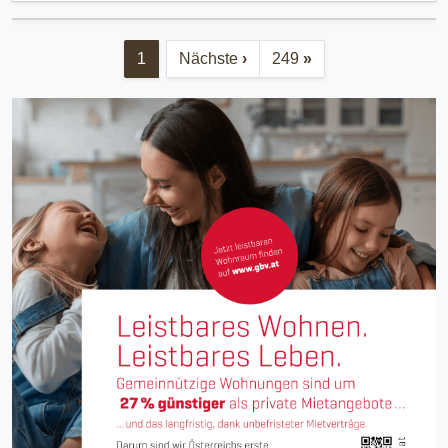
1
Nächste
›
249
»