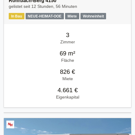
Rohrbach-Berg 4150
gelistet seit
12 Stunden, 56 Minuten
In Bau
NEUE-HEIMAT-OOE
Miete
Wohneinheit
3
Zimmer
69 m²
Fläche
826 €
Miete
4.661 €
Eigenkapital