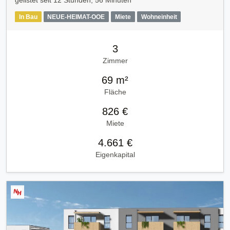
gelistet seit
12 Stunden, 56 Minuten
In Bau
NEUE-HEIMAT-OOE
Miete
Wohneinheit
3
Zimmer
69 m²
Fläche
826 €
Miete
4.661 €
Eigenkapital