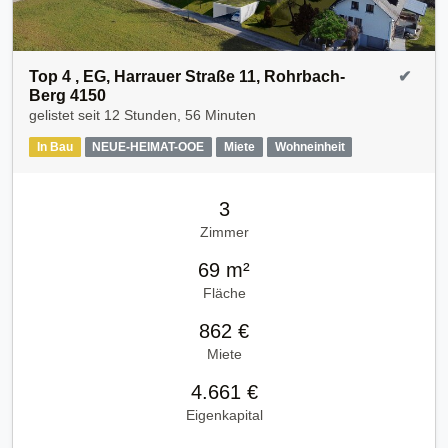
Top 4 , EG, Harrauer Straße 11, Rohrbach-
✔
Berg 4150
gelistet seit
12 Stunden, 56 Minuten
In Bau
NEUE-HEIMAT-OOE
Miete
Wohneinheit
3
Zimmer
69 m²
Fläche
862 €
Miete
4.661 €
Eigenkapital