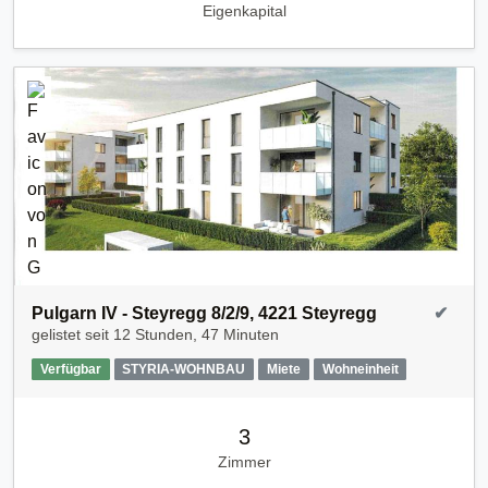
Eigenkapital
Pulgarn IV - Steyregg 8/2/9, 4221 Steyregg
✔
gelistet seit
12 Stunden, 47 Minuten
Verfügbar
STYRIA-WOHNBAU
Miete
Wohneinheit
3
Zimmer