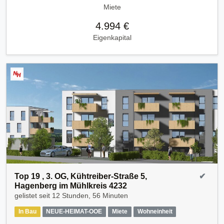
Miete
4.994 €
Eigenkapital
Top 19 , 3. OG, Kühtreiber-Straße 5,
✔
Hagenberg im Mühlkreis 4232
gelistet seit
12 Stunden, 56 Minuten
In Bau
NEUE-HEIMAT-OOE
Miete
Wohneinheit