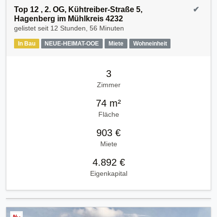
Top 12 , 2. OG, Kühtreiber-Straße 5,
✔
Hagenberg im Mühlkreis 4232
gelistet seit
12 Stunden, 56 Minuten
In Bau
NEUE-HEIMAT-OOE
Miete
Wohneinheit
3
Zimmer
74 m²
Fläche
903 €
Miete
4.892 €
Eigenkapital