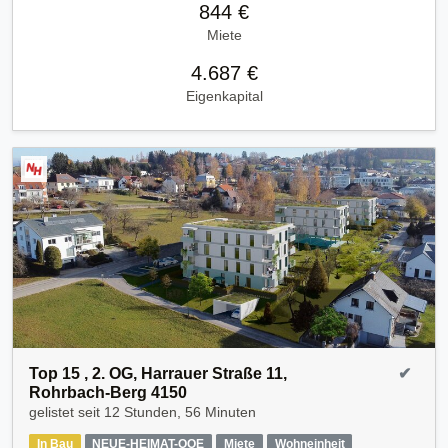
844 €
Miete
4.687 €
Eigenkapital
Top 15 , 2. OG, Harrauer Straße 11,
✔
Rohrbach-Berg 4150
gelistet seit
12 Stunden, 56 Minuten
In Bau
NEUE-HEIMAT-OOE
Miete
Wohneinheit