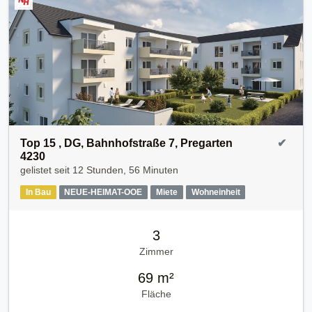
Top 15 , DG, Bahnhofstraße 7, Pregarten
✔
4230
gelistet seit
12 Stunden, 56 Minuten
In Bau
NEUE-HEIMAT-OOE
Miete
Wohneinheit
3
Zimmer
69 m²
Fläche