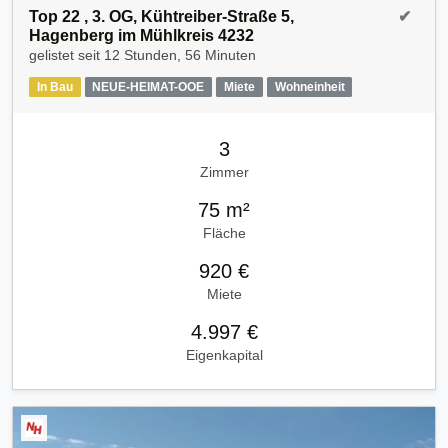
Top 22 , 3. OG, Kühtreiber-Straße 5,
✔
Hagenberg im Mühlkreis 4232
gelistet seit
12 Stunden, 56 Minuten
In Bau
NEUE-HEIMAT-OOE
Miete
Wohneinheit
3
Zimmer
75 m²
Fläche
920 €
Miete
4.997 €
Eigenkapital