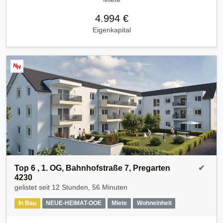
4.994 €
Eigenkapital
Top 6 , 1. OG, Bahnhofstraße 7, Pregarten
✔
4230
gelistet seit
12 Stunden, 56 Minuten
In Bau
NEUE-HEIMAT-OOE
Miete
Wohneinheit