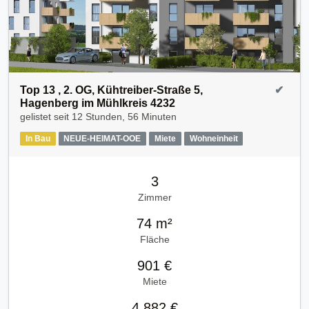
Top 13 , 2. OG, Kühtreiber-Straße 5,
✔
Hagenberg im Mühlkreis 4232
gelistet seit
12 Stunden, 56 Minuten
In Bau
NEUE-HEIMAT-OOE
Miete
Wohneinheit
3
Zimmer
74 m²
Fläche
901 €
Miete
4.882 €