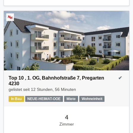
Top 10 , 1. OG, Bahnhofstraße 7, Pregarten
✔
4230
gelistet seit
12 Stunden, 56 Minuten
In Bau
NEUE-HEIMAT-OOE
Miete
Wohneinheit
4
Zimmer