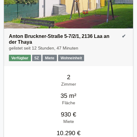
Anton Bruckner-Straße 5-7/2/1, 2136 Laa an
✔
der Thaya
gelistet seit
12 Stunden, 47 Minuten
Verfügbar
SZ
Miete
Wohneinheit
2
Zimmer
35 m²
Fläche
930 €
Miete
10.290 €