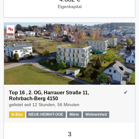
Eigenkapital
Top 16 , 2. OG, Harrauer Straße 11,
✔
Rohrbach-Berg 4150
gelistet seit
12 Stunden, 56 Minuten
In Bau
NEUE-HEIMAT-OOE
Miete
Wohneinheit
3