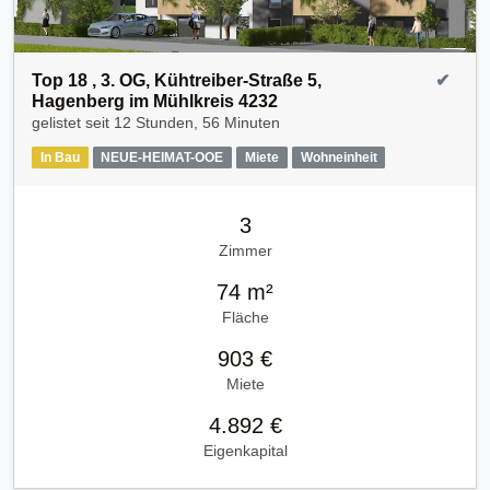
Top 18 , 3. OG, Kühtreiber-Straße 5,
✔
Hagenberg im Mühlkreis 4232
gelistet seit
12 Stunden, 56 Minuten
In Bau
NEUE-HEIMAT-OOE
Miete
Wohneinheit
3
Zimmer
74 m²
Fläche
903 €
Miete
4.892 €
Eigenkapital