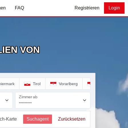
gen
FAQ
Registrieren
Login
IEN VON
eiermark
Tirol
Vorarlberg
Wien
Zimmer ab
ich-Karte
Suchagent
Zurücksetzen