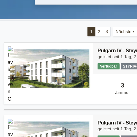
1
2
3
Nächste
›
Pulgarn IV - Stey
gelistet seit
1 Tag, 2
Verfügbar
STYRI
3
Zimmer
Pulgarn IV - Stey
gelistet seit
1 Tag, 2