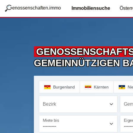
zum Hauptteil springen
g
enossenschaften.immo
Immobiliensuche
Österr
GENOSSENSCHAFT
GEMEINNÜTZIGEN B
Burgenland
Kärnten
Ni
Bezirk
Gem
Miete bis
Eigen