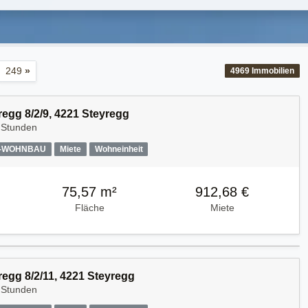
249
»
4969
Immobilien
regg 8/2/9, 4221 Steyregg
 Stunden
A-WOHNBAU
Miete
Wohneinheit
75,57 m²
912,68 €
Fläche
Miete
regg 8/2/11, 4221 Steyregg
 Stunden