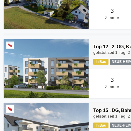
3
Zimmer
Top 12 , 2. OG, 
gelistet seit
1 Tag, 2
In Bau
NEUE-HEI
3
Zimmer
Top 15 , DG, Bah
gelistet seit
1 Tag, 2
In Bau
NEUE-HEI