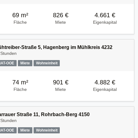
69 m²
826 €
4.661 €
Fläche
Miete
Eigenkapital
Kühtreiber-Straße 5, Hagenberg im Mühlkreis 4232
 Stunden
MAT-OOE
Miete
Wohneinheit
74 m²
901 €
4.882 €
Fläche
Miete
Eigenkapital
Harrauer Straße 11, Rohrbach-Berg 4150
 Stunden
MAT-OOE
Miete
Wohneinheit