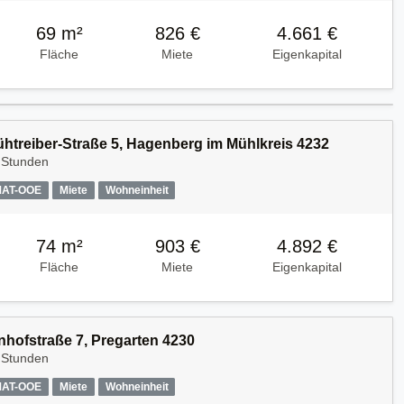
69 m²
826 €
4.661 €
Fläche
Miete
Eigenkapital
Kühtreiber-Straße 5, Hagenberg im Mühlkreis 4232
 Stunden
MAT-OOE
Miete
Wohneinheit
74 m²
903 €
4.892 €
Fläche
Miete
Eigenkapital
nhofstraße 7, Pregarten 4230
 Stunden
MAT-OOE
Miete
Wohneinheit