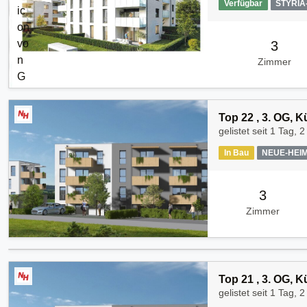
Verfügbar
STYRI
3
Zimmer
Top 22 , 3. OG, 
gelistet seit
1 Tag, 2
In Bau
NEUE-HEI
3
Zimmer
Top 21 , 3. OG, 
gelistet seit
1 Tag, 2