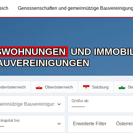
eich
Genossenschaften und gemeinnützige Bauvereinigun
S­WOHNUNGEN
UND IMMOBIL
AUVEREINIGUNGEN
ederösterreich
Oberösterreich
Salzburg
St
Größe ab
einnützige Bauvereinigung
kapital bis
Erweiterte Filter
Österre