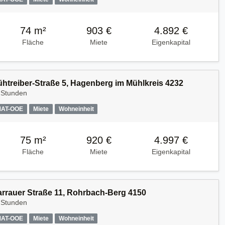
74 m²
903 €
4.892 €
Fläche
Miete
Eigenkapital
Kühtreiber-Straße 5, Hagenberg im Mühlkreis 4232
 Stunden
MAT-OOE
Miete
Wohneinheit
75 m²
920 €
4.997 €
Fläche
Miete
Eigenkapital
Harrauer Straße 11, Rohrbach-Berg 4150
 Stunden
MAT-OOE
Miete
Wohneinheit