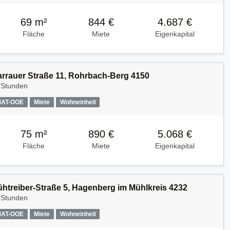
69 m²
844 €
4.687 €
Fläche
Miete
Eigenkapital
Harrauer Straße 11, Rohrbach-Berg 4150
 Stunden
MAT-OOE
Miete
Wohneinheit
75 m²
890 €
5.068 €
Fläche
Miete
Eigenkapital
Kühtreiber-Straße 5, Hagenberg im Mühlkreis 4232
 Stunden
MAT-OOE
Miete
Wohneinheit