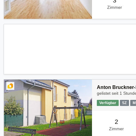
3
Zimmer
Anton Bruckner-S
gelistet seit
1 Stunde
Verfügbar
SZ
M
2
Zimmer