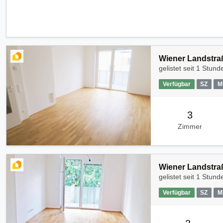
Wiener Landstraß
gelistet seit
1 Stunde
Verfügbar
SZ
M
3
Zimmer
Wiener Landstraß
gelistet seit
1 Stunde
Verfügbar
SZ
M