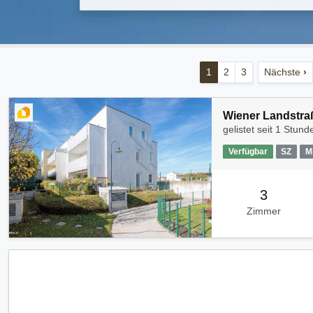
1
2
3
Nächste
›
Wiener Landstraß
gelistet seit
1 Stunde
Verfügbar
SZ
M
3
Zimmer