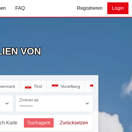
gen
FAQ
Registrieren
Login
IEN VON
eiermark
Tirol
Vorarlberg
Wien
Zimmer ab
ich-Karte
Suchagent
Zurücksetzen