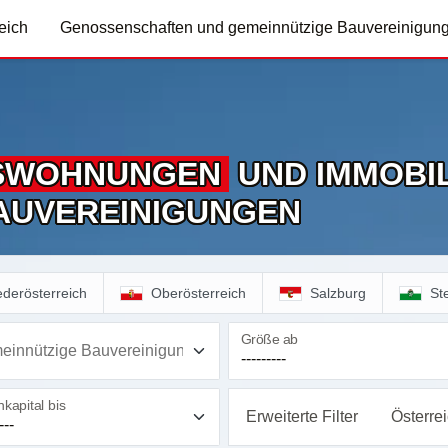
eich
Genossenschaften und gemeinnützige Bauvereinigun
S­WOHNUNGEN
UND IMMOBIL
AUVEREINIGUNGEN
ederösterreich
Oberösterreich
Salzburg
St
Größe ab
einnützige Bauvereinigung
kapital bis
Erweiterte Filter
Österre