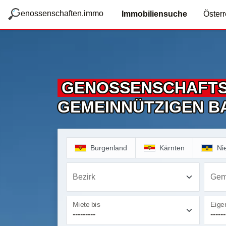
zum Hauptteil springen
g
enossenschaften.immo
Immobiliensuche
Österr
GENOSSENSCHAFT
GEMEINNÜTZIGEN B
Burgenland
Kärnten
Ni
Bezirk
Gem
Miete bis
Eigen