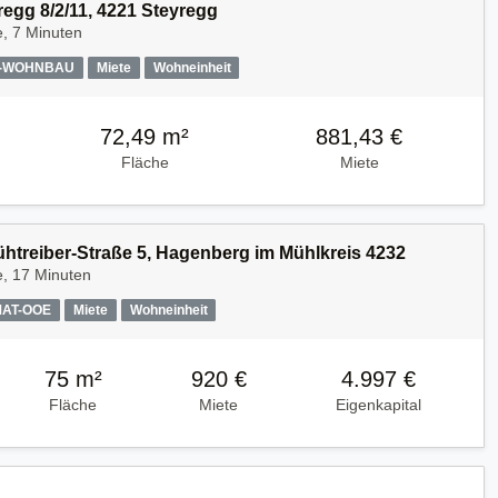
regg 8/2/11, 4221 Steyregg
, 7 Minuten
A-WOHNBAU
Miete
Wohneinheit
72,49 m²
881,43 €
Fläche
Miete
Kühtreiber-Straße 5, Hagenberg im Mühlkreis 4232
e, 17 Minuten
MAT-OOE
Miete
Wohneinheit
75 m²
920 €
4.997 €
Fläche
Miete
Eigenkapital