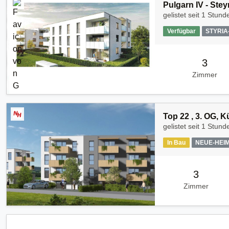
Pulgarn IV - Stey
gelistet seit
1 Stunde
Verfügbar
STYRI
3
Zimmer
Top 22 , 3. OG, 
gelistet seit
1 Stund
In Bau
NEUE-HEI
3
Zimmer