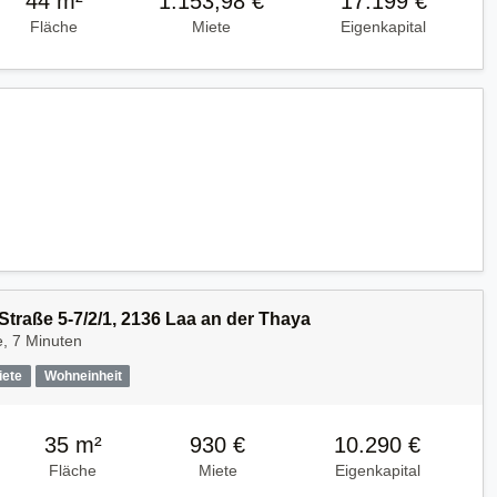
44 m²
1.153,98 €
17.199 €
Fläche
Miete
Eigenkapital
traße 5-7/2/1, 2136 Laa an der Thaya
, 7 Minuten
iete
Wohneinheit
35 m²
930 €
10.290 €
Fläche
Miete
Eigenkapital