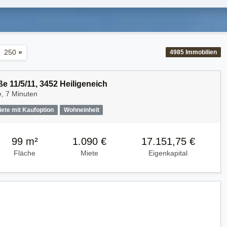
250
»
4985
Immobilien
e 11/5/11, 3452 Heiligeneich
, 7 Minuten
iete mit Kaufoption
Wohneinheit
99 m²
1.090 €
17.151,75 €
Fläche
Miete
Eigenkapital