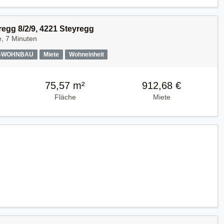
regg 8/2/9, 4221 Steyregg
, 7 Minuten
A-WOHNBAU
Miete
Wohneinheit
75,57 m²
912,68 €
Fläche
Miete