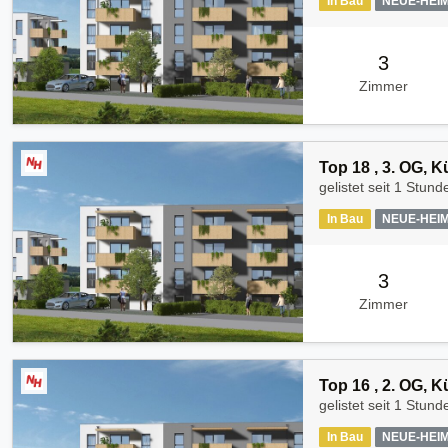
In Bau
NEUE-HEI
3
Zimmer
Top 18 , 3. OG, 
gelistet seit
1 Stund
In Bau
NEUE-HEI
3
Zimmer
Top 16 , 2. OG, 
gelistet seit
1 Stund
In Bau
NEUE-HEI