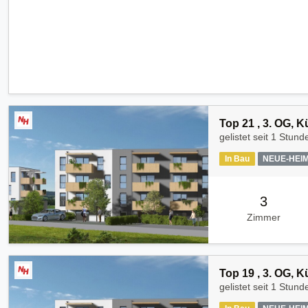
Top 21 , 3. OG, 
gelistet seit
1 Stund
In Bau
NEUE-HEI
3
Zimmer
Top 19 , 3. OG, 
gelistet seit
1 Stund