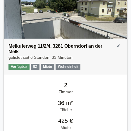
Melkuferweg 11/2/4, 3281 Oberndorf an der
✔
Melk
gelistet seit
6 Stunden, 33 Minuten
Verfügbar
SZ
Miete
Wohneinheit
2
Zimmer
36 m²
Fläche
425 €
Miete