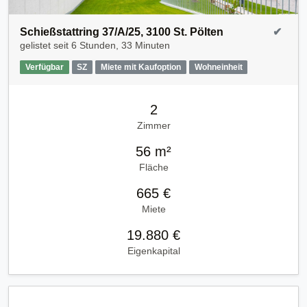
Schießstattring 37/A/25, 3100 St. Pölten
✔
gelistet seit
6 Stunden, 33 Minuten
Verfügbar
SZ
Miete mit Kaufoption
Wohneinheit
2
Zimmer
56 m²
Fläche
665 €
Miete
19.880 €
Eigenkapital