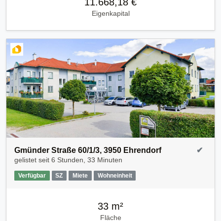
11.668,18 €
Eigenkapital
Gmünder Straße 60/1/3, 3950 Ehrendorf
✔
gelistet seit
6 Stunden, 33 Minuten
Verfügbar
SZ
Miete
Wohneinheit
33 m²
Fläche