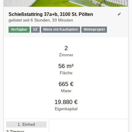
Schießstattring 37a+b, 3100 St. Pölten
✔
gelistet seit
6 Stunden, 33 Minuten
Verfügbar
SZ
Miete mit Kaufoption
Wohnprojekt
2
Zimmer
56 m²
Fläche
665 €
Miete
19.880 €
Eigenkapital
1. Einheit
2 Zimmer