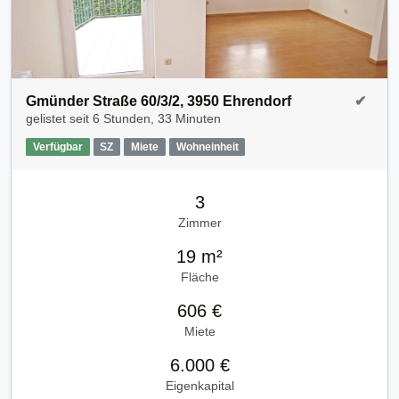
Gmünder Straße 60/3/2, 3950 Ehrendorf
✔
gelistet seit
6 Stunden, 33 Minuten
Verfügbar
SZ
Miete
Wohneinheit
3
Zimmer
19 m²
Fläche
606 €
Miete
6.000 €
Eigenkapital