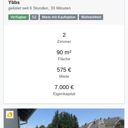
Ybbs
gelistet seit
6 Stunden, 33 Minuten
Verfügbar
SZ
Miete mit Kaufoption
Wohneinheit
2
Zimmer
90 m²
Fläche
575 €
Miete
7.000 €
Eigenkapital