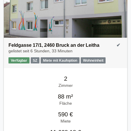
Feldgasse 17/1, 2460 Bruck an der Leitha
✔
gelistet seit
6 Stunden, 33 Minuten
Verfügbar
SZ
Miete mit Kaufoption
Wohneinheit
2
Zimmer
88 m²
Fläche
590 €
Miete