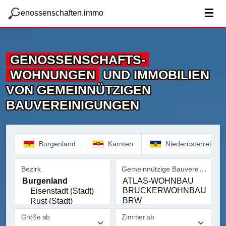
zum Hauptteil springen
g
☰
enossenschaften.immo
GENOSSENSCHAFTS­
WOHNUNGEN
UND IMMOBILIEN
VON GEMEINNÜTZIGEN
BAUVEREINIGUNGEN
Burgenland
Kärnten
Niederösterreich
Gemeinnützige Bauvereinigung
Bezirk
Bezirk
Gemeinnützige Bauvereinig
Größe ab
Zimmer ab