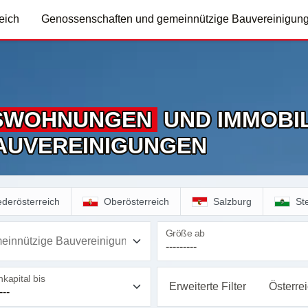
eich
Genossenschaften und gemeinnützige Bauvereinigun
S­WOHNUNGEN
UND IMMOBIL
AUVEREINIGUNGEN
ederösterreich
Oberösterreich
Salzburg
St
Größe ab
einnützige Bauvereinigung
kapital bis
Erweiterte Filter
Österre