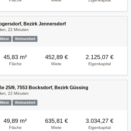
Fläche
Miete
Eigenkapital
Mogersdorf, Bezirk Jennersdorf
den, 22 Minuten
Miete
Wohneinheit
45,83 m²
452,89 €
2.125,07 €
Fläche
Miete
Eigenkapital
e 25/9, 7553 Bocksdorf, Bezirk Güssing
den, 22 Minuten
Miete
Wohneinheit
49,89 m²
635,81 €
3.034,27 €
Fläche
Miete
Eigenkapital