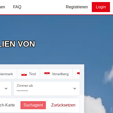
gen
FAQ
Registrieren
Login
IEN VON
eiermark
Tirol
Vorarlberg
Wien
Zimmer ab
ich-Karte
Suchagent
Zurücksetzen