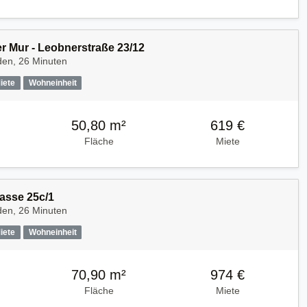
r Mur - Leobnerstraße 23/12
den, 26 Minuten
iete
Wohneinheit
50,80 m²
619 €
Fläche
Miete
gasse 25c/1
den, 26 Minuten
iete
Wohneinheit
70,90 m²
974 €
Fläche
Miete