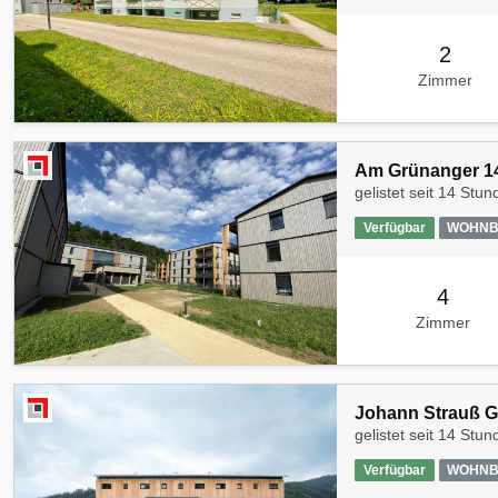
2
Zimmer
Am Grünanger 14
gelistet seit
14 Stun
Verfügbar
WOHNB
4
Zimmer
Johann Strauß G
gelistet seit
14 Stun
Verfügbar
WOHNB