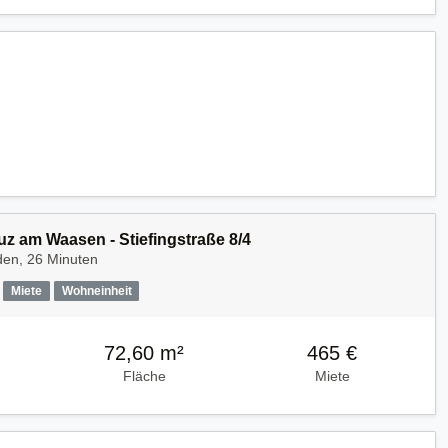
uz am Waasen - Stiefingstraße 8/4
den, 26 Minuten
Miete
Wohneinheit
72,60 m²
465 €
Fläche
Miete