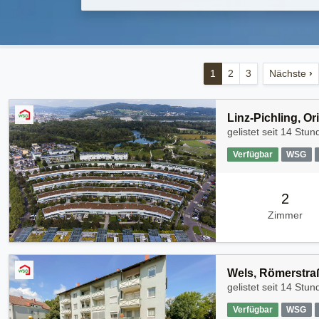
1
2
3
Nächste
›
Linz-Pichling, O
gelistet seit
14 Stun
Verfügbar
WSG
2
Zimmer
Wels, Römerstra
gelistet seit
14 Stun
Verfügbar
WSG