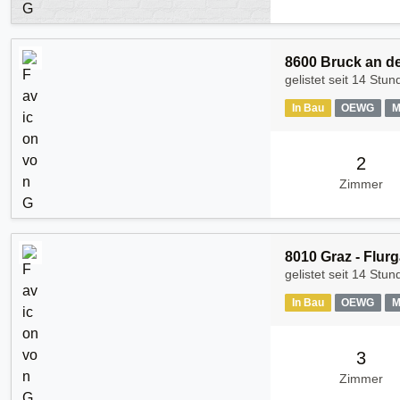
8600 Bruck an de
gelistet seit
14 Stun
In Bau
OEWG
M
2
Zimmer
8010 Graz - Flur
gelistet seit
14 Stun
In Bau
OEWG
M
3
Zimmer