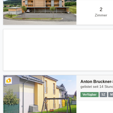
2
Zimmer
Anton Bruckner-S
gelistet seit
14 Stun
Verfügbar
SZ
M