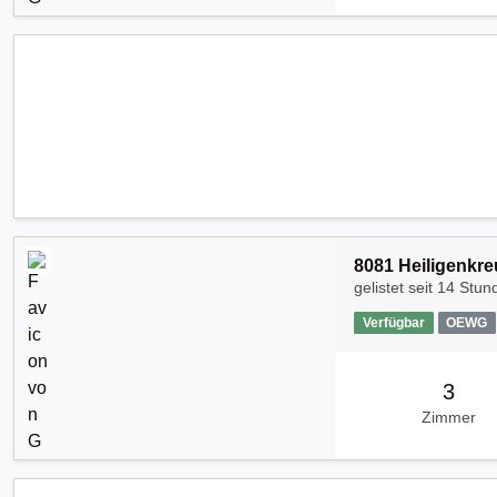
8081 Heiligenkre
gelistet seit
14 Stun
Verfügbar
OEWG
3
Zimmer