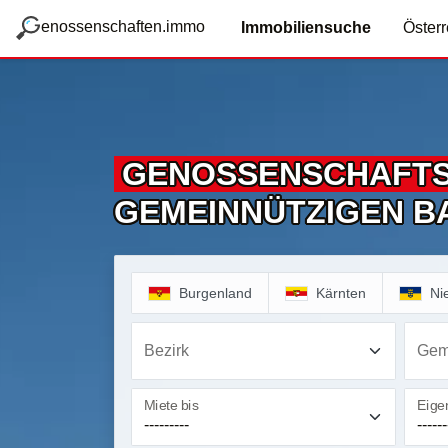
zum Hauptteil springen
g
enossenschaften.immo
Immobiliensuche
Österr
GENOSSENSCHAFT
GEMEINNÜTZIGEN B
Burgenland
Kärnten
Ni
Bezirk
Gem
Miete bis
Eigen