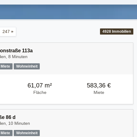
247
»
4928
Immobilien
rionstraße 113a
den, 8 Minuten
Miete
Wohneinheit
61,07 m²
583,36 €
Fläche
Miete
ße 86 d
den, 10 Minuten
Miete
Wohneinheit