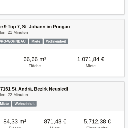
e 9 Top 7, St. Johann im Pongau
den, 21 Minuten
URG-WOHNBAU
Miete
Wohneinheit
66,66 m²
1.071,84 €
Fläche
Miete
7161 St. Andrä, Bezirk Neusiedl
den, 22 Minuten
Miete
Wohneinheit
84,33 m²
871,43 €
5.712,38 €