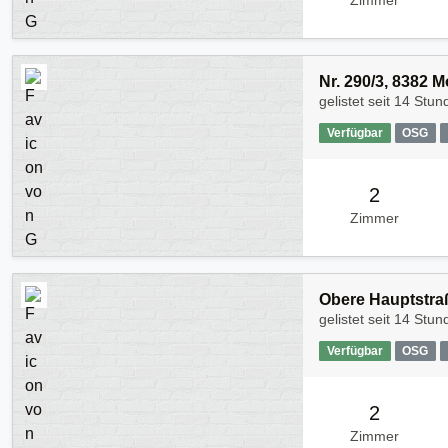
Zimmer
Nr. 290/3, 8382 
gelistet seit
14 Stun
Verfügbar
OSG
2
Zimmer
Obere Hauptstraß
gelistet seit
14 Stun
Verfügbar
OSG
2
Zimmer