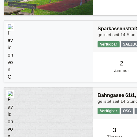
Sparkassenstraß
gelistet seit
14 Stun
Verfügbar
SALZB
2
Zimmer
Bahngasse 61/1, 
gelistet seit
14 Stun
Verfügbar
OSG
3