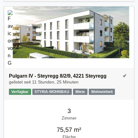
Pulgarn IV - Steyregg 8/2/9, 4221 Steyregg
✔
gelistet seit
11 Stunden, 25 Minuten
Verfügbar
STYRIA-WOHNBAU
Miete
Wohneinheit
3
Zimmer
75,57 m²
Fläche