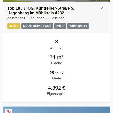
Top 18 , 3. OG, Kühtreiber-Straße 5,
✔
Hagenberg im Mühlkreis 4232
gelistet seit
11 Stunden, 35 Minuten
In Bau
NEUE-HEIMAT-OOE
Miete
Wohneinheit
3
Zimmer
74 m²
Fläche
903 €
Miete
4.892 €
Eigenkapital