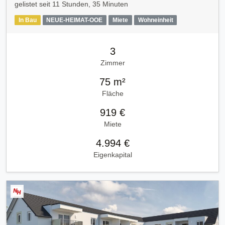
gelistet seit
11 Stunden, 35 Minuten
In Bau
NEUE-HEIMAT-OOE
Miete
Wohneinheit
3
Zimmer
75 m²
Fläche
919 €
Miete
4.994 €
Eigenkapital