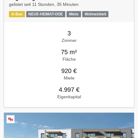
gelistet seit
11 Stunden, 35 Minuten
In Bau
NEUE-HEIMAT-OOE
Miete
Wohneinheit
3
Zimmer
75 m²
Fläche
920 €
Miete
4.997 €
Eigenkapital