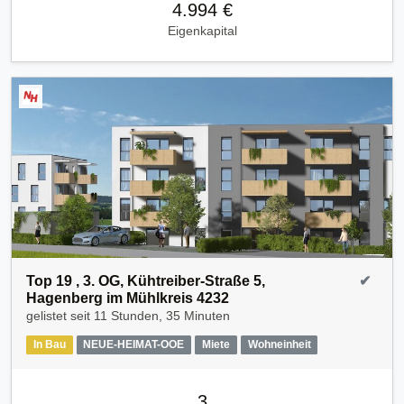
4.994 €
Eigenkapital
Top 19 , 3. OG, Kühtreiber-Straße 5,
✔
Hagenberg im Mühlkreis 4232
gelistet seit
11 Stunden, 35 Minuten
In Bau
NEUE-HEIMAT-OOE
Miete
Wohneinheit
3