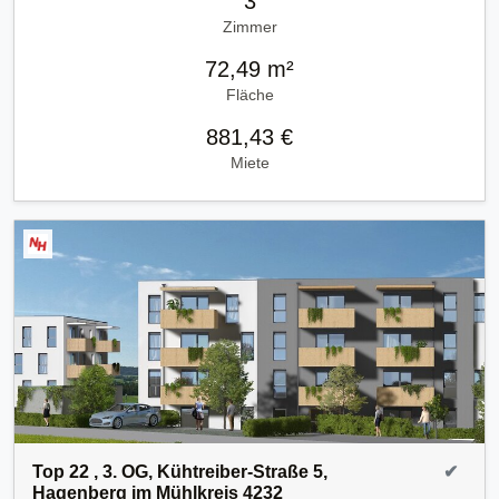
3
Zimmer
72,49 m²
Fläche
881,43 €
Miete
Top 22 , 3. OG, Kühtreiber-Straße 5,
✔
Hagenberg im Mühlkreis 4232