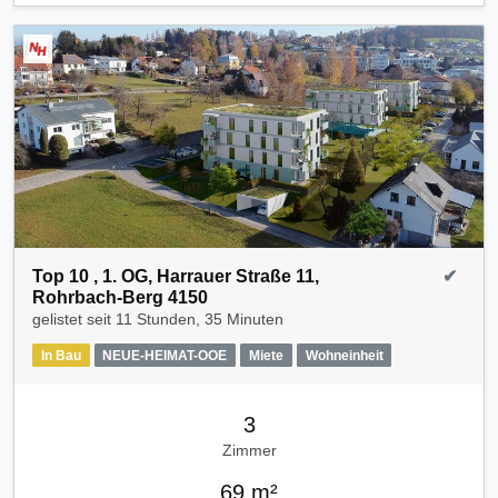
Top 10 , 1. OG, Harrauer Straße 11,
✔
Rohrbach-Berg 4150
gelistet seit
11 Stunden, 35 Minuten
In Bau
NEUE-HEIMAT-OOE
Miete
Wohneinheit
3
Zimmer
69 m²