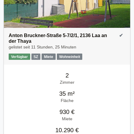
Anton Bruckner-Straße 5-7/2/1, 2136 Laa an
✔
der Thaya
gelistet seit
11 Stunden, 25 Minuten
Verfügbar
SZ
Miete
Wohneinheit
2
Zimmer
35 m²
Fläche
930 €
Miete
10.290 €