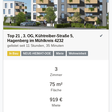
Top 21 , 3. OG, Kühtreiber-Straße 5,
✔
Hagenberg im Mühlkreis 4232
gelistet seit
11 Stunden, 35 Minuten
In Bau
NEUE-HEIMAT-OOE
Miete
Wohneinheit
3
Zimmer
75 m²
Fläche
919 €
Miete