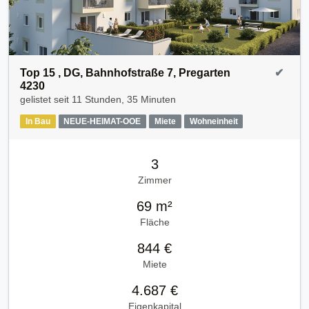
Top 15 , DG, Bahnhofstraße 7, Pregarten
✔
4230
gelistet seit
11 Stunden, 35 Minuten
In Bau
NEUE-HEIMAT-OOE
Miete
Wohneinheit
3
Zimmer
69 m²
Fläche
844 €
Miete
4.687 €
Eigenkapital