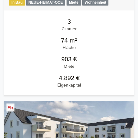
In Bau
NEUE-HEIMAT-OOE
Miete
Wohneinheit
3
Zimmer
74 m²
Fläche
903 €
Miete
4.892 €
Eigenkapital