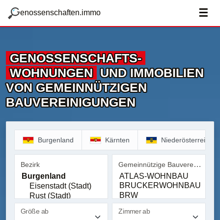
zum Hauptteil springen
g
☰
enossenschaften.immo
GENOSSENSCHAFTS­
WOHNUNGEN
UND IMMOBILIEN
VON GEMEINNÜTZIGEN
BAUVEREINIGUNGEN
Burgenland
Kärnten
Niederösterreich
Gemeinnützige Bauvereinigung
Bezirk
Bezirk
Gemeinnützige Bauvereinig
Größe ab
Zimmer ab