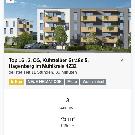
Top 16 , 2. OG, Kühtreiber-Straße 5,
✔
Hagenberg im Mühlkreis 4232
gelistet seit
11 Stunden, 35 Minuten
In Bau
NEUE-HEIMAT-OOE
Miete
Wohneinheit
3
Zimmer
75 m²
Fläche