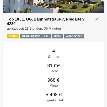
Top 10 , 1. OG, Bahnhofstraße 7, Pregarten
✔
4230
gelistet seit
11 Stunden, 35 Minuten
In Bau
NEUE-HEIMAT-OOE
Miete
Wohneinheit
4
Zimmer
81 m²
Fläche
968 €
Miete
5.498 €
Eigenkapital