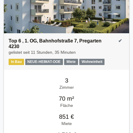
Top 6 , 1. OG, Bahnhofstraße 7, Pregarten
✔
4230
gelistet seit
11 Stunden, 35 Minuten
In Bau
NEUE-HEIMAT-OOE
Miete
Wohneinheit
3
Zimmer
70 m²
Fläche
851 €
Miete