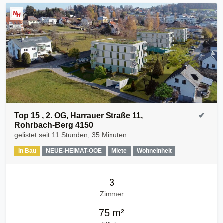
Top 15 , 2. OG, Harrauer Straße 11,
✔
Rohrbach-Berg 4150
gelistet seit
11 Stunden, 35 Minuten
In Bau
NEUE-HEIMAT-OOE
Miete
Wohneinheit
3
Zimmer
75 m²