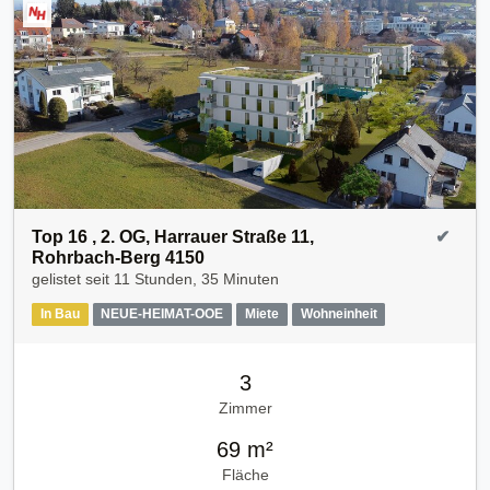
Top 16 , 2. OG, Harrauer Straße 11,
✔
Rohrbach-Berg 4150
gelistet seit
11 Stunden, 35 Minuten
In Bau
NEUE-HEIMAT-OOE
Miete
Wohneinheit
3
Zimmer
69 m²
Fläche