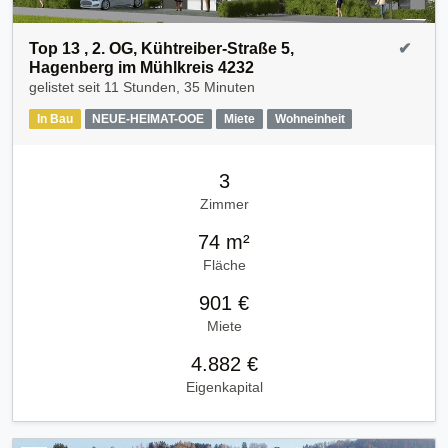
Top 13 , 2. OG, Kühtreiber-Straße 5,
✔
Hagenberg im Mühlkreis 4232
gelistet seit
11 Stunden, 35 Minuten
In Bau
NEUE-HEIMAT-OOE
Miete
Wohneinheit
3
Zimmer
74 m²
Fläche
901 €
Miete
4.882 €
Eigenkapital