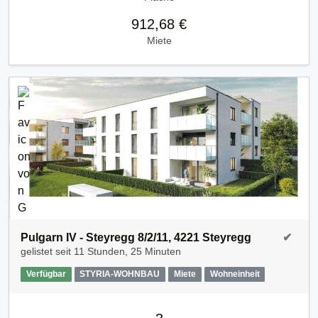
912,68 €
Miete
Pulgarn IV - Steyregg 8/2/11, 4221 Steyregg
✔
gelistet seit
11 Stunden, 25 Minuten
Verfügbar
STYRIA-WOHNBAU
Miete
Wohneinheit