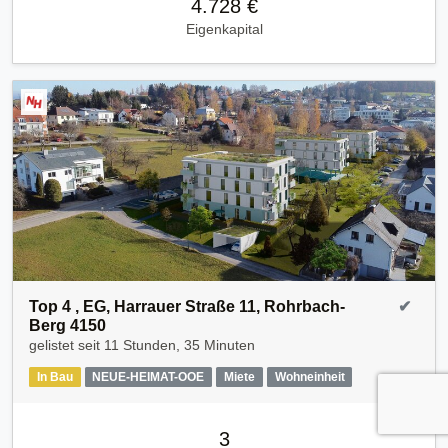
4.728 €
Eigenkapital
Top 4 , EG, Harrauer Straße 11, Rohrbach-
✔
Berg 4150
gelistet seit
11 Stunden, 35 Minuten
In Bau
NEUE-HEIMAT-OOE
Miete
Wohneinheit
3