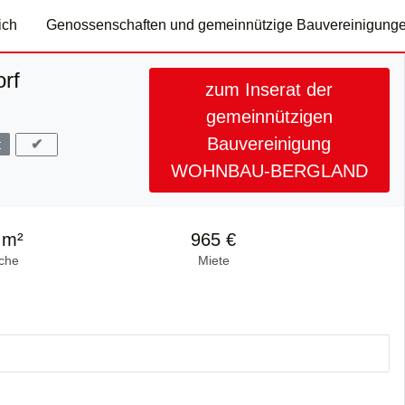
ich
Genossenschaften und gemeinnützige Bauvereinigung
rf
zum Inserat der
gemeinnützigen
Bauvereinigung
✔
t
WOHNBAU-BERGLAND
 m²
965 €
che
Miete