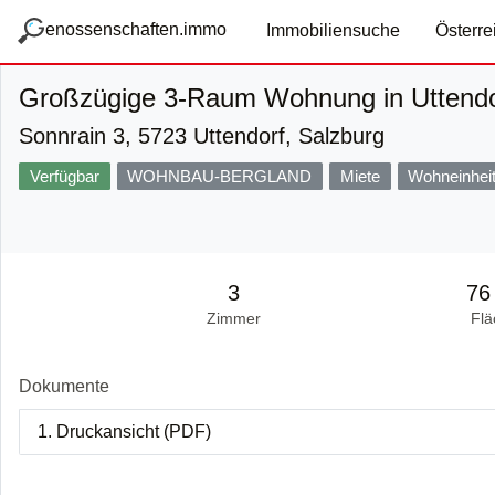
zum Hauptteil springen
g
enossenschaften.immo
Immobiliensuche
Österre
Großzügige 3-Raum Wohnung in Uttendo
Sonnrain 3, 5723 Uttendorf, Salzburg
Verfügbar
WOHNBAU-BERGLAND
Miete
Wohneinhei
3
76
Zimmer
Flä
Dokumente
1. Druckansicht (PDF)