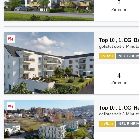
3
Zimmer
Top 10 , 1. OG, 
gelistet seit
5 Minut
In Bau
NEUE-HEI
4
Zimmer
Top 10 , 1. OG, 
gelistet seit
5 Minut
In Bau
NEUE-HEI