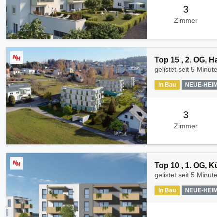
3
Zimmer
Top 15 , 2. OG, 
gelistet seit
5 Minut
In Bau
NEUE-HEI
3
Zimmer
Top 10 , 1. OG, 
gelistet seit
5 Minut
In Bau
NEUE-HEI