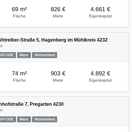
69 m²
826 €
4.661 €
Fläche
Miete
Eigenkapital
Kühtreiber-Straße 5, Hagenberg im Mühlkreis 4232
en
MAT-OOE
Miete
Wohneinheit
74 m²
903 €
4.892 €
Fläche
Miete
Eigenkapital
nhofstraße 7, Pregarten 4230
en
MAT-OOE
Miete
Wohneinheit