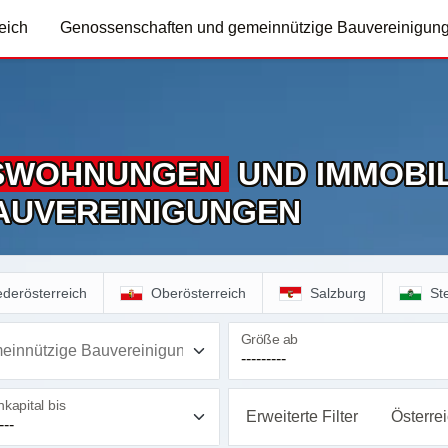
eich
Genossenschaften und gemeinnützige Bauvereinigun
S­WOHNUNGEN
UND IMMOBIL
AUVEREINIGUNGEN
ederösterreich
Oberösterreich
Salzburg
St
Größe ab
einnützige Bauvereinigung
kapital bis
Erweiterte Filter
Österre