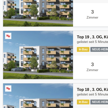
3
Zimmer
Top 19 , 3. OG, 
gelistet seit
5 Minut
In Bau
NEUE-HEI
3
Zimmer
Top 18 , 3. OG, 
gelistet seit
5 Minut
In Bau
NEUE-HEI