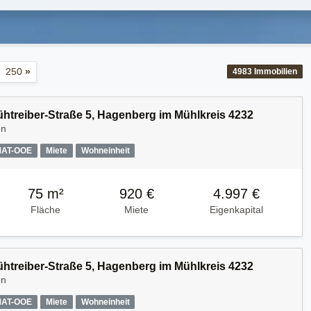
250
»
4983
Immobilien
Kühtreiber-Straße 5, Hagenberg im Mühlkreis 4232
en
MAT-OOE
Miete
Wohneinheit
75 m²
920 €
4.997 €
Fläche
Miete
Eigenkapital
Kühtreiber-Straße 5, Hagenberg im Mühlkreis 4232
en
MAT-OOE
Miete
Wohneinheit