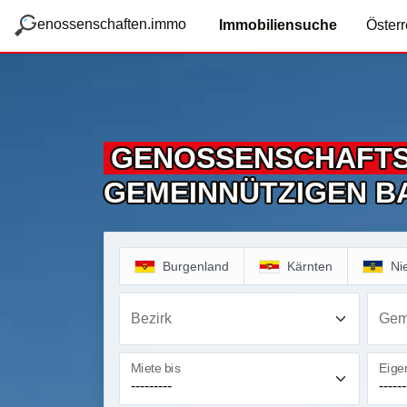
zum Hauptteil springen
g
enossenschaften.immo
Immobiliensuche
Österr
GENOSSENSCHAFT
GEMEINNÜTZIGEN B
Burgenland
Kärnten
Ni
Bezirk
Gem
Miete bis
Eigen