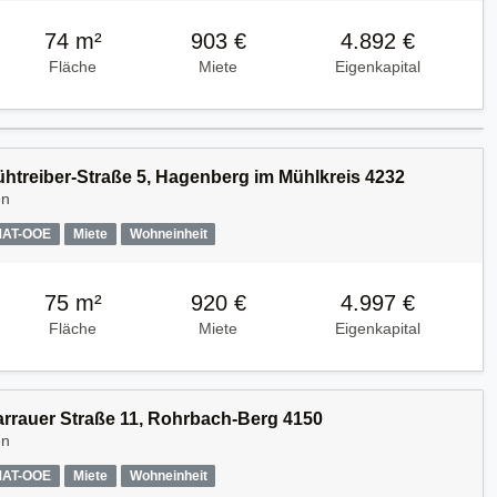
74 m²
903 €
4.892 €
Fläche
Miete
Eigenkapital
Kühtreiber-Straße 5, Hagenberg im Mühlkreis 4232
en
MAT-OOE
Miete
Wohneinheit
75 m²
920 €
4.997 €
Fläche
Miete
Eigenkapital
Harrauer Straße 11, Rohrbach-Berg 4150
en
MAT-OOE
Miete
Wohneinheit