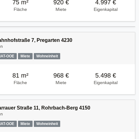
75 m²
920 €
4.997 €
Fläche
Miete
Eigenkapital
Bahnhofstraße 7, Pregarten 4230
en
MAT-OOE
Miete
Wohneinheit
81 m²
968 €
5.498 €
Fläche
Miete
Eigenkapital
Harrauer Straße 11, Rohrbach-Berg 4150
en
MAT-OOE
Miete
Wohneinheit