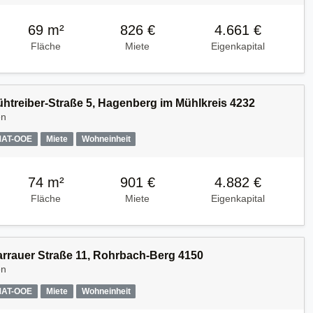
69 m²
826 €
4.661 €
Fläche
Miete
Eigenkapital
Kühtreiber-Straße 5, Hagenberg im Mühlkreis 4232
en
MAT-OOE
Miete
Wohneinheit
74 m²
901 €
4.882 €
Fläche
Miete
Eigenkapital
Harrauer Straße 11, Rohrbach-Berg 4150
en
MAT-OOE
Miete
Wohneinheit