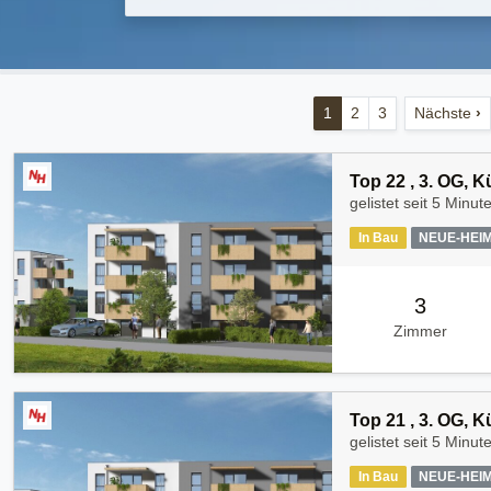
1
2
3
Nächste
›
Top 22 , 3. OG, 
gelistet seit
5 Minut
In Bau
NEUE-HEI
3
Zimmer
Top 21 , 3. OG, 
gelistet seit
5 Minut
In Bau
NEUE-HEI