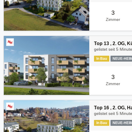
3
Zimmer
Top 13 , 2. OG, 
gelistet seit
5 Minut
In Bau
NEUE-HEI
3
Zimmer
Top 16 , 2. OG, 
gelistet seit
5 Minut
In Bau
NEUE-HEI