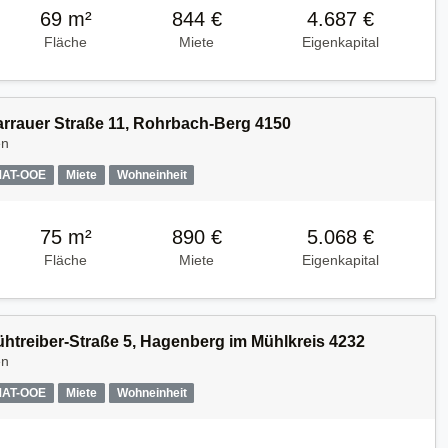
69 m²
844 €
4.687 €
Fläche
Miete
Eigenkapital
Harrauer Straße 11, Rohrbach-Berg 4150
en
MAT-OOE
Miete
Wohneinheit
75 m²
890 €
5.068 €
Fläche
Miete
Eigenkapital
Kühtreiber-Straße 5, Hagenberg im Mühlkreis 4232
en
MAT-OOE
Miete
Wohneinheit