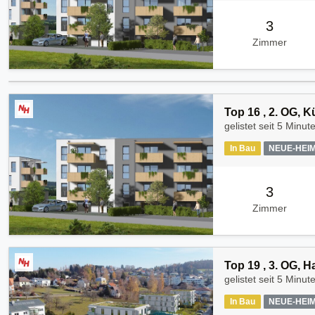
3
Zimmer
Top 16 , 2. OG, 
gelistet seit
5 Minut
In Bau
NEUE-HEI
3
Zimmer
Top 19 , 3. OG, 
gelistet seit
5 Minut
In Bau
NEUE-HEI