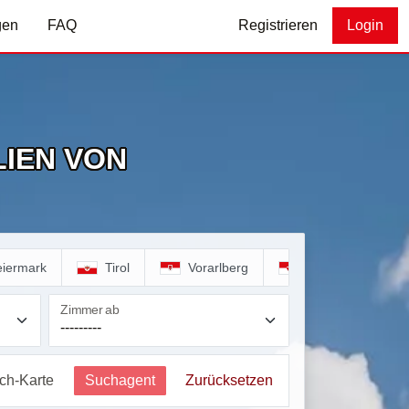
gen
FAQ
Registrieren
Login
IEN VON
eiermark
Tirol
Vorarlberg
Wien
Zimmer ab
ich-Karte
Suchagent
Zurücksetzen