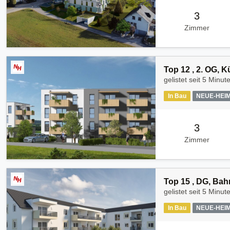
3
Zimmer
Top 12 , 2. OG, 
gelistet seit
5 Minut
In Bau
NEUE-HEI
3
Zimmer
Top 15 , DG, Bah
gelistet seit
5 Minut
In Bau
NEUE-HEI