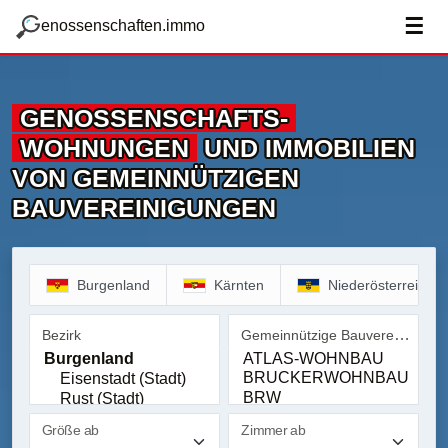
zum Hauptteil springen
g
☰
enossenschaften.immo
GENOSSENSCHAFTS­
WOHNUNGEN
UND IMMOBILIEN
VON GEMEINNÜTZIGEN
BAUVEREINIGUNGEN
Burgenland
Kärnten
Niederösterreich
Gemeinnützige Bauvereinigung
Bezirk
Bezirk
Gemeinnützige Bauvereinig
Größe ab
Zimmer ab