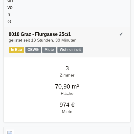
8010 Graz - Flurgasse 25c/1
✔
gelistet seit
13 Stunden, 38 Minuten
In Bau
OEWG
Miete
Wohneinheit
3
Zimmer
70,90 m²
Fläche
974 €
Miete