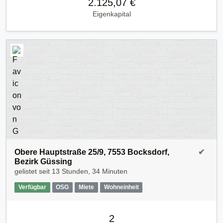
2.125,07 €
Eigenkapital
Obere Hauptstraße 25/9, 7553 Bocksdorf,
✔
Bezirk Güssing
gelistet seit
13 Stunden, 34 Minuten
Verfügbar
OSG
Miete
Wohneinheit
2