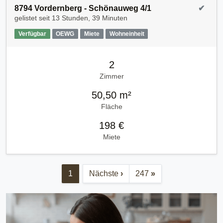
8794 Vordernberg - Schönauweg 4/1
✔
gelistet seit
13 Stunden, 39 Minuten
Verfügbar
OEWG
Miete
Wohneinheit
2
Zimmer
50,50 m²
Fläche
198 €
Miete
1
Nächste
›
247
»