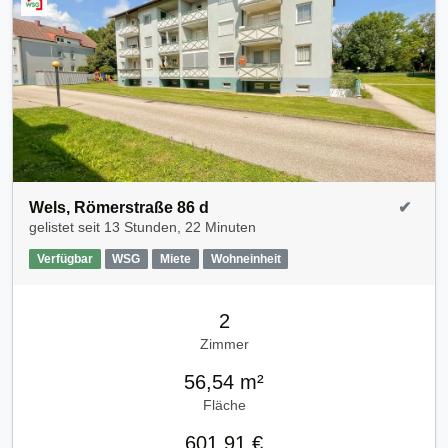
Wels, Römerstraße 86 d
✔
gelistet seit
13 Stunden, 22 Minuten
Verfügbar
WSG
Miete
Wohneinheit
2
Zimmer
56,54 m²
Fläche
601,91 €