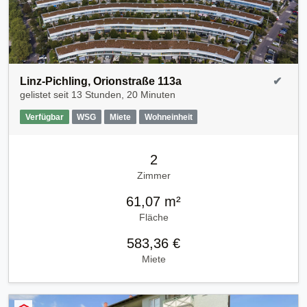
Linz-Pichling, Orionstraße 113a
✔
gelistet seit
13 Stunden, 20 Minuten
Verfügbar
WSG
Miete
Wohneinheit
2
Zimmer
61,07 m²
Fläche
583,36 €
Miete