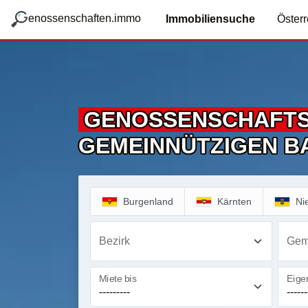
zum Hauptteil springen
g
enossenschaften.immo
Immobiliensuche
Österr
GENOSSENSCHAFT
GEMEINNÜTZIGEN B
Burgenland
Kärnten
Ni
Bezirk
Gem
Miete bis
Eigen