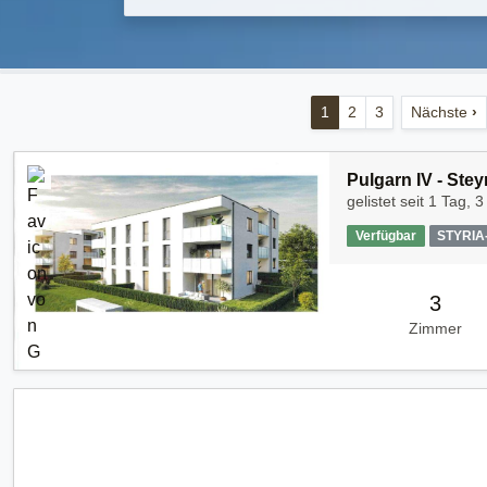
1
2
3
Nächste
›
Pulgarn IV - Stey
gelistet seit
1 Tag, 3
Verfügbar
STYRI
3
Zimmer