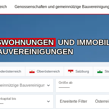
eich
Genossenschaften und gemeinnützige Bauvereinigun
S­WOHNUNGEN
UND IMMOBIL
AUVEREINIGUNGEN
ederösterreich
Oberösterreich
Salzburg
St
Größe ab
einnützige Bauvereinigung
kapital bis
Erweiterte Filter
Österre