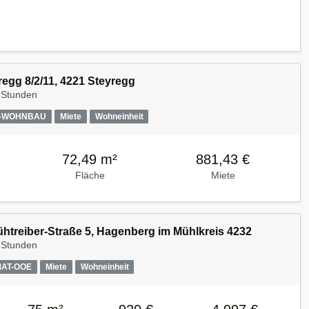
regg 8/2/11, 4221 Steyregg
 Stunden
A-WOHNBAU
Miete
Wohneinheit
72,49 m²
881,43 €
Fläche
Miete
Kühtreiber-Straße 5, Hagenberg im Mühlkreis 4232
 Stunden
MAT-OOE
Miete
Wohneinheit