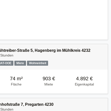
Kühtreiber-Straße 5, Hagenberg im Mühlkreis 4232
 Stunden
MAT-OOE
Miete
Wohneinheit
74 m²
903 €
4.892 €
Fläche
Miete
Eigenkapital
nhofstraße 7, Pregarten 4230
 Stunden