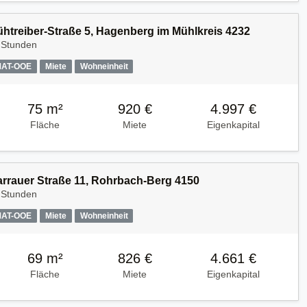
Kühtreiber-Straße 5, Hagenberg im Mühlkreis 4232
 Stunden
MAT-OOE
Miete
Wohneinheit
75 m²
920 €
4.997 €
Fläche
Miete
Eigenkapital
Harrauer Straße 11, Rohrbach-Berg 4150
 Stunden
MAT-OOE
Miete
Wohneinheit
69 m²
826 €
4.661 €
Fläche
Miete
Eigenkapital