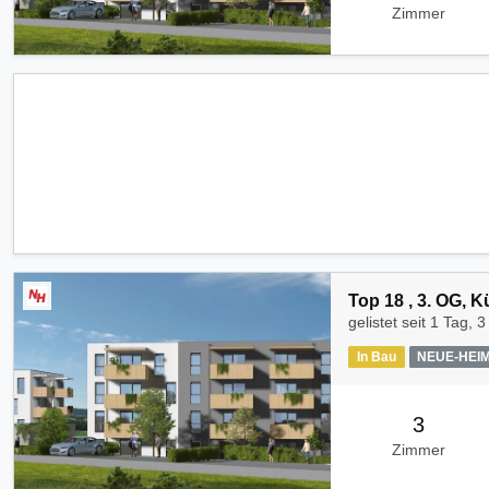
Zimmer
Top 18 , 3. OG, 
gelistet seit
1 Tag, 3
In Bau
NEUE-HEI
3
Zimmer