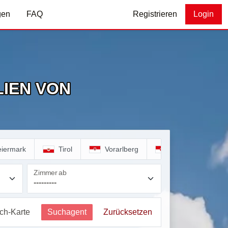
gen
FAQ
Registrieren
Login
IEN VON
eiermark
Tirol
Vorarlberg
Wien
Zimmer ab
ich-Karte
Suchagent
Zurücksetzen