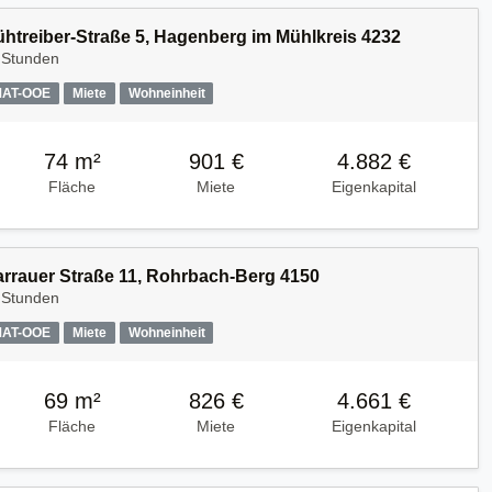
Kühtreiber-Straße 5, Hagenberg im Mühlkreis 4232
 Stunden
MAT-OOE
Miete
Wohneinheit
74 m²
901 €
4.882 €
Fläche
Miete
Eigenkapital
Harrauer Straße 11, Rohrbach-Berg 4150
 Stunden
MAT-OOE
Miete
Wohneinheit
69 m²
826 €
4.661 €
Fläche
Miete
Eigenkapital