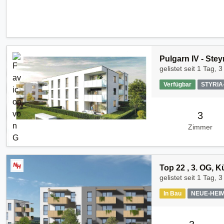
Pulgarn IV - Stey
gelistet seit
1 Tag, 3
Verfügbar
STYRI
3
Zimmer
Top 22 , 3. OG, 
gelistet seit
1 Tag, 3
In Bau
NEUE-HEI