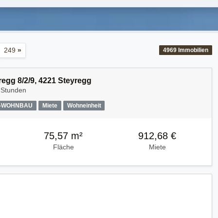
249
»
4969
Immobilien
regg 8/2/9, 4221 Steyregg
 Stunden
A-WOHNBAU
Miete
Wohneinheit
75,57 m²
912,68 €
Fläche
Miete