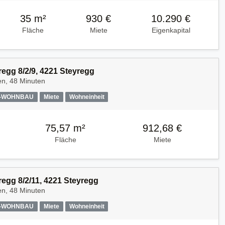
35 m²
930 €
10.290 €
Fläche
Miete
Eigenkapital
regg 8/2/9, 4221 Steyregg
en, 48 Minuten
A-WOHNBAU
Miete
Wohneinheit
75,57 m²
912,68 €
Fläche
Miete
regg 8/2/11, 4221 Steyregg
en, 48 Minuten
A-WOHNBAU
Miete
Wohneinheit