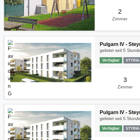
2
Zimmer
Pulgarn IV - Stey
gelistet seit
5 Stund
Verfügbar
STYRI
3
Zimmer
Pulgarn IV - Stey
gelistet seit
5 Stund
Verfügbar
STYRI