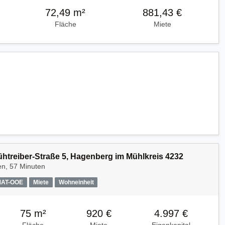
72,49 m²
881,43 €
Fläche
Miete
Kühtreiber-Straße 5, Hagenberg im Mühlkreis 4232
en, 57 Minuten
MAT-OOE
Miete
Wohneinheit
75 m²
920 €
4.997 €