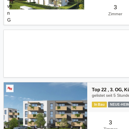
3
Zimmer
Top 22 , 3. OG, 
gelistet seit
5 Stund
In Bau
NEUE-HEI
3