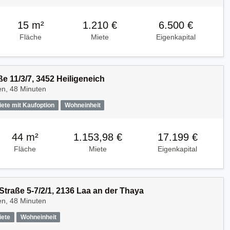
15 m²
1.210 €
6.500 €
Fläche
Miete
Eigenkapital
e 11/3/7, 3452 Heiligeneich
en, 48 Minuten
iete mit Kaufoption
Wohneinheit
44 m²
1.153,98 €
17.199 €
Fläche
Miete
Eigenkapital
traße 5-7/2/1, 2136 Laa an der Thaya
en, 48 Minuten
iete
Wohneinheit