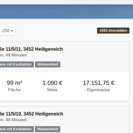
250
»
4985
Immobilien
e 11/5/11, 3452 Heiligeneich
en, 48 Minuten
iete mit Kaufoption
Wohneinheit
99 m²
1.090 €
17.151,75 €
Fläche
Miete
Eigenkapital
e 11/5/10, 3452 Heiligeneich
en, 48 Minuten
iete mit Kaufoption
Wohneinheit