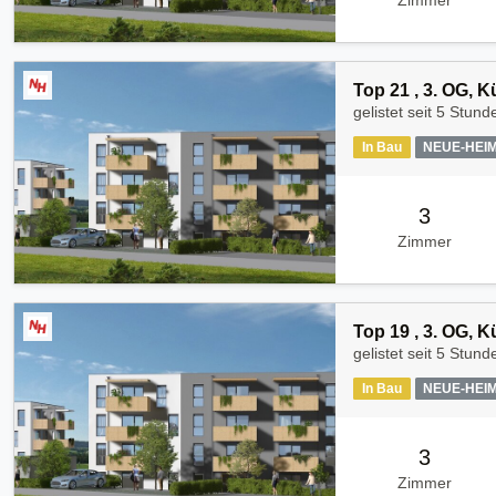
Zimmer
Top 21 , 3. OG, 
gelistet seit
5 Stund
In Bau
NEUE-HEI
3
Zimmer
Top 19 , 3. OG, 
gelistet seit
5 Stund
In Bau
NEUE-HEI
3
Zimmer