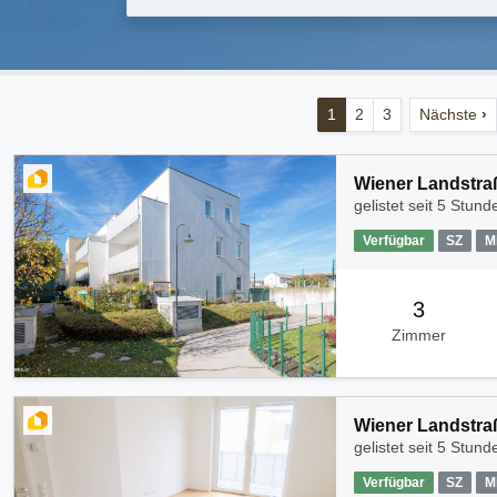
1
2
3
Nächste
›
Wiener Landstraß
gelistet seit
5 Stund
Verfügbar
SZ
M
3
Zimmer
Wiener Landstraß
gelistet seit
5 Stund
Verfügbar
SZ
M