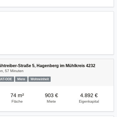
Kühtreiber-Straße 5, Hagenberg im Mühlkreis 4232
en, 57 Minuten
MAT-OOE
Miete
Wohneinheit
74 m²
903 €
4.892 €
Fläche
Miete
Eigenkapital