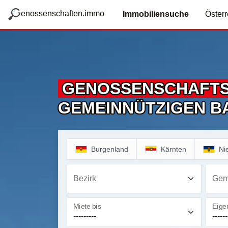
zum Hauptteil springen
g
enossenschaften.immo
Immobiliensuche
Österr
GENOSSENSCHAFT
GEMEINNÜTZIGEN B
Burgenland
Kärnten
Ni
Bezirk
Gem
Miete bis
Eigen