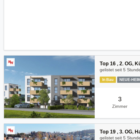
Top 16 , 2. OG, 
gelistet seit
5 Stund
In Bau
NEUE-HEI
3
Zimmer
Top 19 , 3. OG, 
gelistet seit
5 Stund