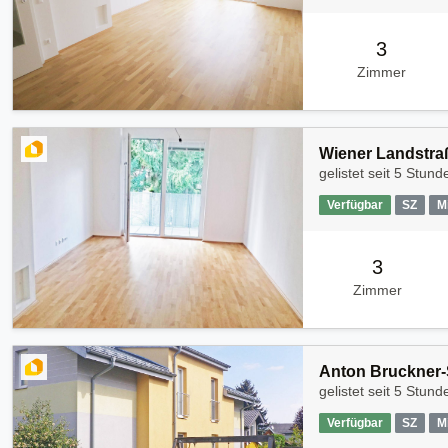
3
Zimmer
Wiener Landstraß
gelistet seit
5 Stund
Verfügbar
SZ
M
3
Zimmer
Anton Bruckner-S
gelistet seit
5 Stund
Verfügbar
SZ
M