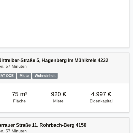
Kühtreiber-Straße 5, Hagenberg im Mühlkreis 4232
en, 57 Minuten
MAT-OOE
Miete
Wohneinheit
75 m²
920 €
4.997 €
Fläche
Miete
Eigenkapital
Harrauer Straße 11, Rohrbach-Berg 4150
en, 57 Minuten