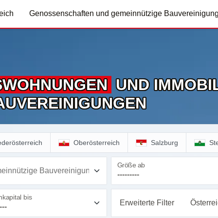
eich
Genossenschaften und gemeinnützige Bauvereinigun
S­WOHNUNGEN
UND IMMOBIL
AUVEREINIGUNGEN
ederösterreich
Oberösterreich
Salzburg
St
Größe ab
einnützige Bauvereinigung
kapital bis
Erweiterte Filter
Österre