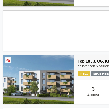
Top 18 , 3. OG, 
gelistet seit
5 Stund
In Bau
NEUE-HEI
3
Zimmer