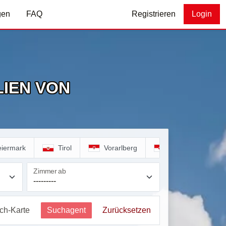
gen
FAQ
Registrieren
Login
IEN VON
eiermark
Tirol
Vorarlberg
Wien
Zimmer ab
ich-Karte
Suchagent
Zurücksetzen