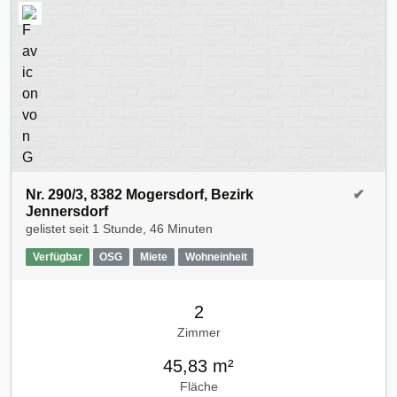
Nr. 290/3, 8382 Mogersdorf, Bezirk
✔
Jennersdorf
gelistet seit
1 Stunde, 46 Minuten
Verfügbar
OSG
Miete
Wohneinheit
2
Zimmer
45,83 m²
Fläche