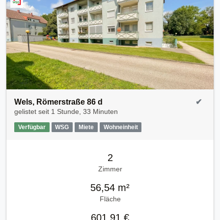
Wels, Römerstraße 86 d
✔
gelistet seit
1 Stunde, 33 Minuten
Verfügbar
WSG
Miete
Wohneinheit
2
Zimmer
56,54 m²
Fläche
601,91 €