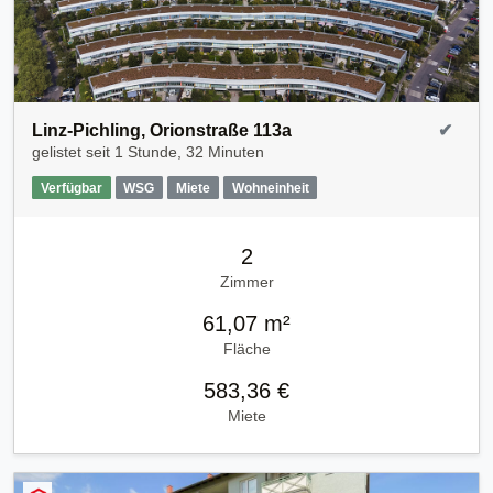
Linz-Pichling, Orionstraße 113a
✔
gelistet seit
1 Stunde, 32 Minuten
Verfügbar
WSG
Miete
Wohneinheit
2
Zimmer
61,07 m²
Fläche
583,36 €
Miete