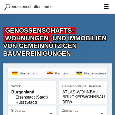
zum Hauptteil springen
g
☰
enossenschaften.immo
GENOSSENSCHAFTS­
WOHNUNGEN
UND IMMOBILIEN
VON GEMEINNÜTZIGEN
BAUVEREINIGUNGEN
Burgenland
Kärnten
Niederösterreich
Gemeinnützige Bauvereinigung
Bezirk
Bezirk
Gemeinnützige Bauvereinig
Größe ab
Zimmer ab