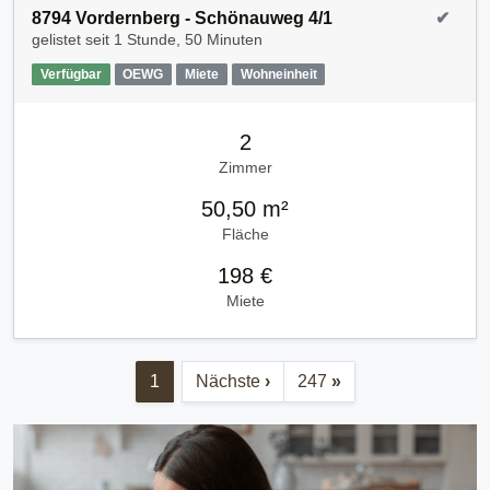
8794 Vordernberg - Schönauweg 4/1
✔
gelistet seit
1 Stunde, 50 Minuten
Verfügbar
OEWG
Miete
Wohneinheit
2
Zimmer
50,50 m²
Fläche
198 €
Miete
1
Nächste
›
247
»