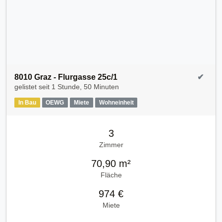
8010 Graz - Flurgasse 25c/1
✔
gelistet seit
1 Stunde, 50 Minuten
In Bau
OEWG
Miete
Wohneinheit
3
Zimmer
70,90 m²
Fläche
974 €
Miete