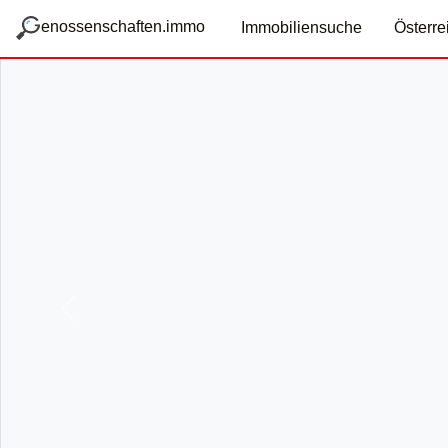
zum Hauptteil springen
g
enossenschaften.immo
Immobiliensuche
Österre
Vorige