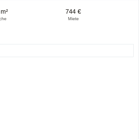
 m²
744 €
che
Miete