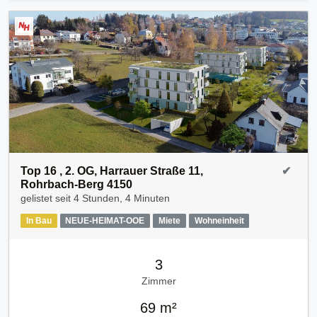
Top 16 , 2. OG, Harrauer Straße 11,
✔
Rohrbach-Berg 4150
gelistet seit
4 Stunden, 4 Minuten
In Bau
NEUE-HEIMAT-OOE
Miete
Wohneinheit
3
Zimmer
69 m²