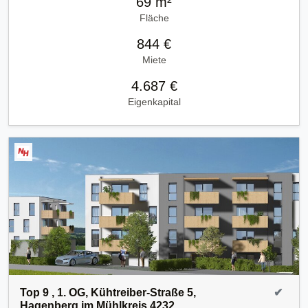
69 m²
Fläche
844 €
Miete
4.687 €
Eigenkapital
Top 9 , 1. OG, Kühtreiber-Straße 5,
✔
Hagenberg im Mühlkreis 4232