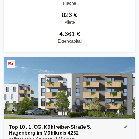
Fläche
826 €
Miete
4.661 €
Eigenkapital
Top 10 , 1. OG, Kühtreiber-Straße 5,
✔
Hagenberg im Mühlkreis 4232