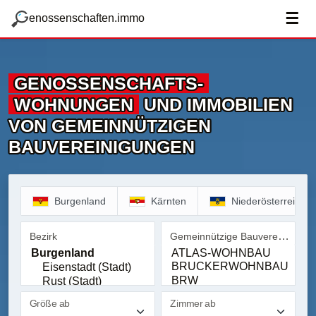
zum Hauptteil springen
g
☰
enossenschaften.immo
GENOSSENSCHAFTS­
WOHNUNGEN
UND IMMOBILIEN
VON GEMEINNÜTZIGEN
BAUVEREINIGUNGEN
Burgenland
Kärnten
Niederösterreich
Gemeinnützige Bauvereinigung
Bezirk
Bezirk
Gemeinnützige Bauvereinig
Größe ab
Zimmer ab