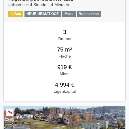
gelistet seit
4 Stunden, 4 Minuten
In Bau
NEUE-HEIMAT-OOE
Miete
Wohneinheit
3
Zimmer
75 m²
Fläche
919 €
Miete
4.994 €
Eigenkapital