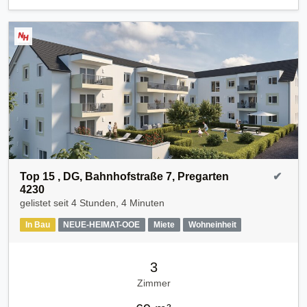
Top 15 , DG, Bahnhofstraße 7, Pregarten
✔
4230
gelistet seit
4 Stunden, 4 Minuten
In Bau
NEUE-HEIMAT-OOE
Miete
Wohneinheit
3
Zimmer