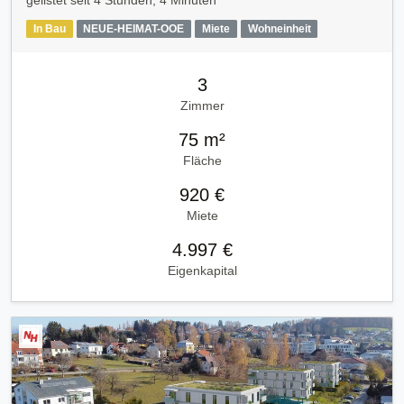
gelistet seit
4 Stunden, 4 Minuten
In Bau
NEUE-HEIMAT-OOE
Miete
Wohneinheit
3
Zimmer
75 m²
Fläche
920 €
Miete
4.997 €
Eigenkapital