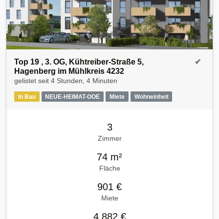
Top 19 , 3. OG, Kühtreiber-Straße 5,
✔
Hagenberg im Mühlkreis 4232
gelistet seit
4 Stunden, 4 Minuten
In Bau
NEUE-HEIMAT-OOE
Miete
Wohneinheit
3
Zimmer
74 m²
Fläche
901 €
Miete
4.882 €