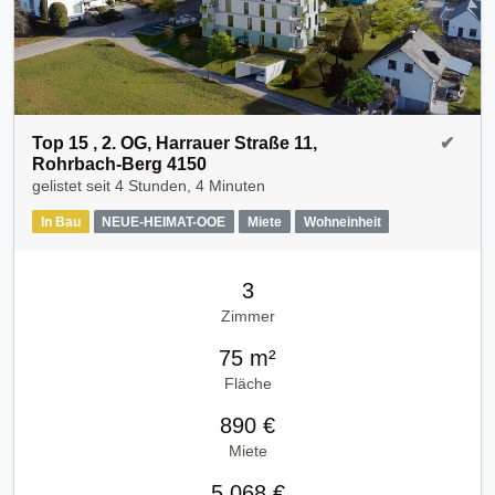
Top 15 , 2. OG, Harrauer Straße 11,
✔
Rohrbach-Berg 4150
gelistet seit
4 Stunden, 4 Minuten
In Bau
NEUE-HEIMAT-OOE
Miete
Wohneinheit
3
Zimmer
75 m²
Fläche
890 €
Miete
5.068 €