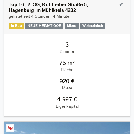
Top 16 , 2. OG, Kühtreiber-Straße 5,
✔
Hagenberg im Mühlkreis 4232
gelistet seit
4 Stunden, 4 Minuten
In Bau
NEUE-HEIMAT-OOE
Miete
Wohneinheit
3
Zimmer
75 m²
Fläche
920 €
Miete
4.997 €
Eigenkapital