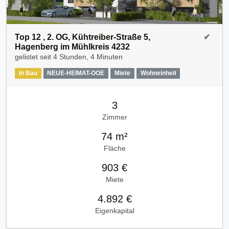
Top 12 , 2. OG, Kühtreiber-Straße 5,
✔
Hagenberg im Mühlkreis 4232
gelistet seit
4 Stunden, 4 Minuten
In Bau
NEUE-HEIMAT-OOE
Miete
Wohneinheit
3
Zimmer
74 m²
Fläche
903 €
Miete
4.892 €
Eigenkapital