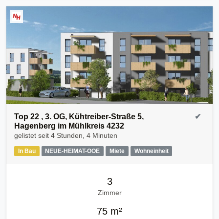
Top 22 , 3. OG, Kühtreiber-Straße 5,
✔
Hagenberg im Mühlkreis 4232
gelistet seit
4 Stunden, 4 Minuten
In Bau
NEUE-HEIMAT-OOE
Miete
Wohneinheit
3
Zimmer
75 m²