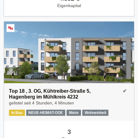
Eigenkapital
Top 18 , 3. OG, Kühtreiber-Straße 5,
✔
Hagenberg im Mühlkreis 4232
gelistet seit
4 Stunden, 4 Minuten
In Bau
NEUE-HEIMAT-OOE
Miete
Wohneinheit
3