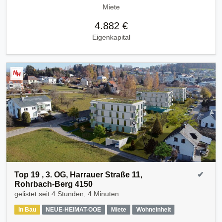
Miete
4.882 €
Eigenkapital
Top 19 , 3. OG, Harrauer Straße 11,
✔
Rohrbach-Berg 4150
gelistet seit
4 Stunden, 4 Minuten
In Bau
NEUE-HEIMAT-OOE
Miete
Wohneinheit