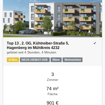
Top 13 , 2. OG, Kühtreiber-Straße 5,
✔
Hagenberg im Mühlkreis 4232
gelistet seit
4 Stunden, 4 Minuten
In Bau
NEUE-HEIMAT-OOE
Miete
Wohneinheit
3
Zimmer
74 m²
Fläche
901 €