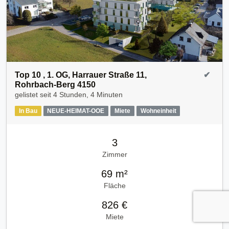
Top 10 , 1. OG, Harrauer Straße 11,
✔
Rohrbach-Berg 4150
gelistet seit
4 Stunden, 4 Minuten
In Bau
NEUE-HEIMAT-OOE
Miete
Wohneinheit
3
Zimmer
69 m²
Fläche
826 €
Miete