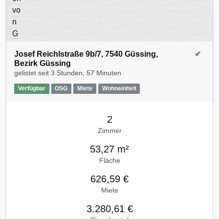
Josef Reichlstraße 9b/7, 7540 Güssing,
✔
Bezirk Güssing
gelistet seit
3 Stunden, 57 Minuten
Verfügbar
OSG
Miete
Wohneinheit
2
Zimmer
53,27 m²
Fläche
626,59 €
Miete
3.280,61 €