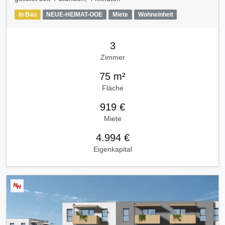
In Bau
NEUE-HEIMAT-OOE
Miete
Wohneinheit
3
Zimmer
75 m²
Fläche
919 €
Miete
4.994 €
Eigenkapital