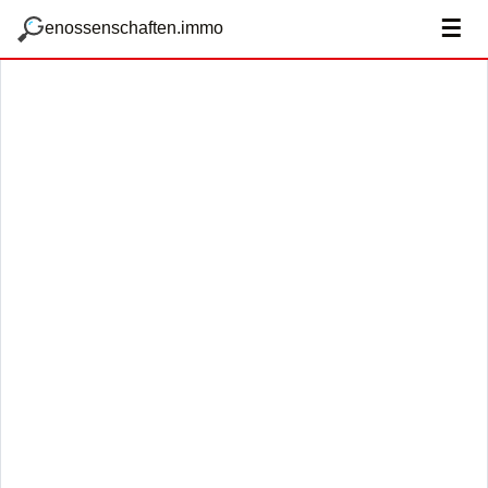
zum Hauptteil springen
g
☰
enossenschaften.immo