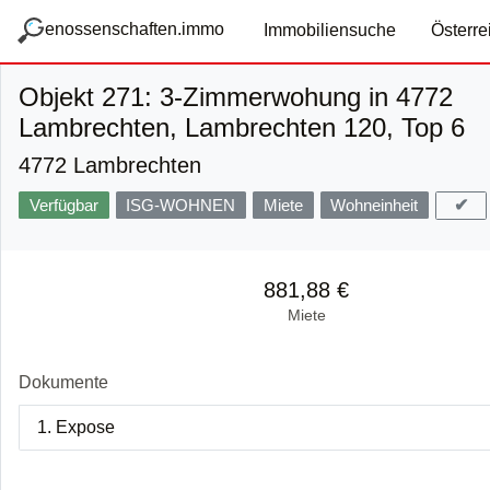
zum Hauptteil springen
g
enossenschaften.immo
Immobiliensuche
Österre
Objekt 271: 3-Zimmerwohung in 4772
Lambrechten, Lambrechten 120, Top 6
4772 Lambrechten
✔
Verfügbar
ISG-WOHNEN
Miete
Wohneinheit
881,88 €
Miete
Dokumente
1. Expose