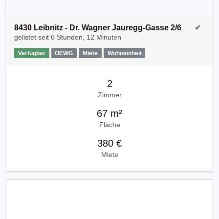
8430 Leibnitz - Dr. Wagner Jauregg-Gasse 2/6
✔
gelistet seit
6 Stunden, 12 Minuten
Verfügbar
OEWG
Miete
Wohneinheit
2
Zimmer
67 m²
Fläche
380 €
Miete