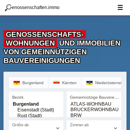
zum Hauptteil springen
g
☰
enossenschaften.immo
GENOSSENSCHAFTS­
WOHNUNGEN
UND IMMOBILIEN
VON GEMEINNÜTZIGEN
BAUVEREINIGUNGEN
Burgenland
Kärnten
Niederösterreich
Gemeinnützige Bauvereinigung
Bezirk
Bezirk
Gemeinnützige Bauvereinig
Größe ab
Zimmer ab