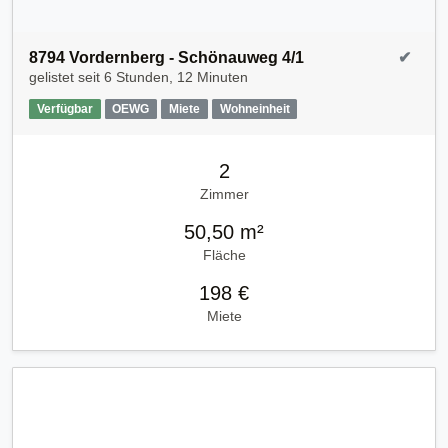
8794 Vordernberg - Schönauweg 4/1
✔
gelistet seit
6 Stunden, 12 Minuten
Verfügbar
OEWG
Miete
Wohneinheit
2
Zimmer
50,50 m²
Fläche
198 €
Miete