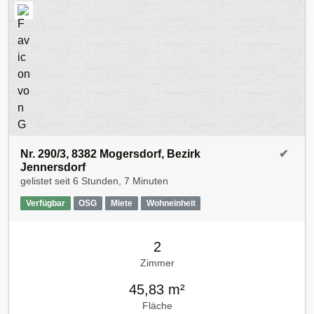
Nr. 290/3, 8382 Mogersdorf, Bezirk
✔
Jennersdorf
gelistet seit
6 Stunden, 7 Minuten
Verfügbar
OSG
Miete
Wohneinheit
2
Zimmer
45,83 m²
Fläche