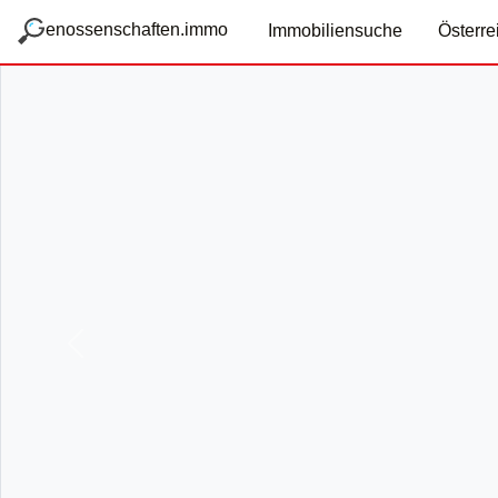
zum Hauptteil springen
g
enossenschaften.immo
Immobiliensuche
Österre
Vorige