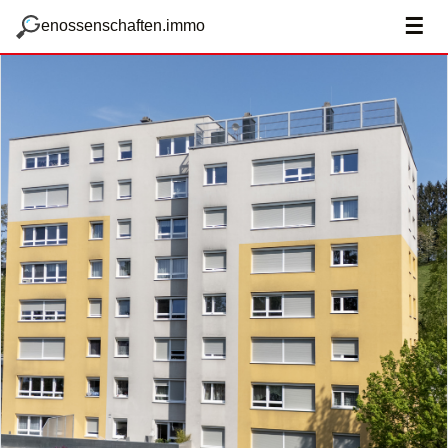
zum Hauptteil springen
g
☰
enossenschaften.immo