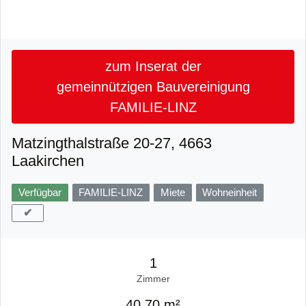
zum Inserat der
gemeinnützigen Bauvereinigung
FAMILIE-LINZ
Matzingthalstraße 20-27, 4663
Laakirchen
Verfügbar
FAMILIE-LINZ
Miete
Wohneinheit
✔
1
Zimmer
40,70 m²