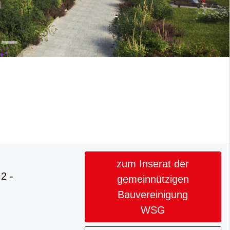
zum Inserat der
2 -
gemeinnützigen
Bauvereinigung
WSG