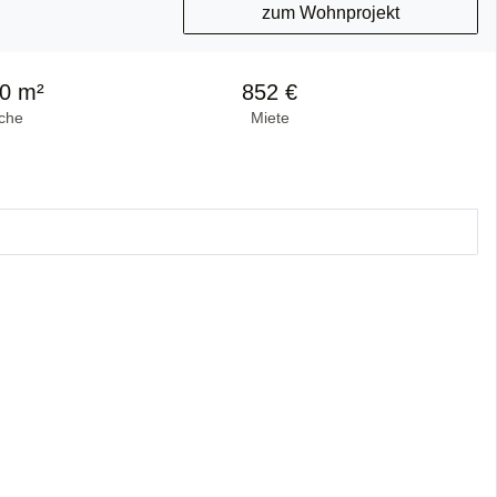
zum Wohnprojekt
0 m²
852 €
che
Miete