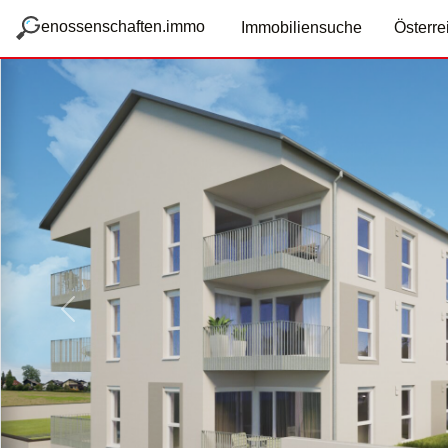
zum Hauptteil springen
g
enossenschaften.immo
Immobiliensuche
Österre
Vorige