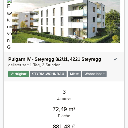
Pulgarn IV - Steyregg 8/2/11, 4221 Steyregg
✔
gelistet seit
1 Tag, 2 Stunden
Verfügbar
STYRIA-WOHNBAU
Miete
Wohneinheit
3
Zimmer
72,49 m²
Fläche
881,43 €