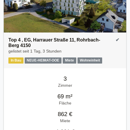
Top 4 , EG, Harrauer Straße 11, Rohrbach-
✔
Berg 4150
gelistet seit
1 Tag, 3 Stunden
In Bau
NEUE-HEIMAT-OOE
Miete
Wohneinheit
3
Zimmer
69 m²
Fläche
862 €
Miete