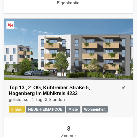
Eigenkapital
Top 13 , 2. OG, Kühtreiber-Straße 5,
✔
Hagenberg im Mühlkreis 4232
gelistet seit
1 Tag, 3 Stunden
In Bau
NEUE-HEIMAT-OOE
Miete
Wohneinheit
3
Zimmer