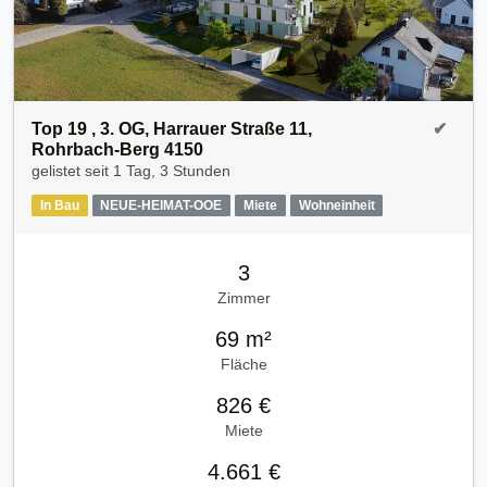
Top 19 , 3. OG, Harrauer Straße 11,
✔
Rohrbach-Berg 4150
gelistet seit
1 Tag, 3 Stunden
In Bau
NEUE-HEIMAT-OOE
Miete
Wohneinheit
3
Zimmer
69 m²
Fläche
826 €
Miete
4.661 €