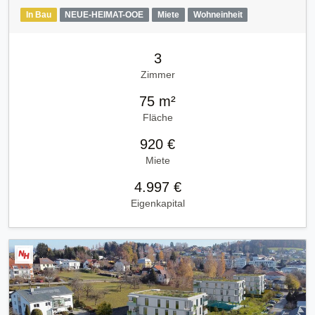
In Bau
NEUE-HEIMAT-OOE
Miete
Wohneinheit
3
Zimmer
75 m²
Fläche
920 €
Miete
4.997 €
Eigenkapital