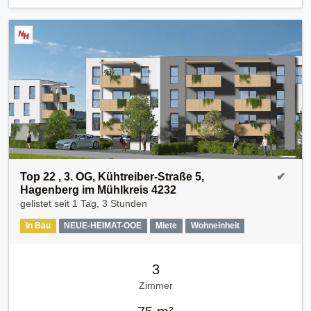
Top 22 , 3. OG, Kühtreiber-Straße 5,
✔
Hagenberg im Mühlkreis 4232
gelistet seit
1 Tag, 3 Stunden
In Bau
NEUE-HEIMAT-OOE
Miete
Wohneinheit
3
Zimmer