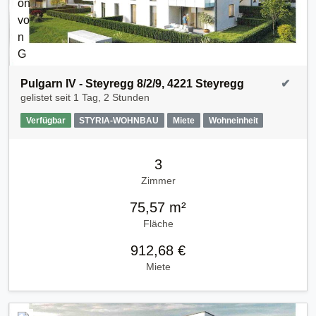
Pulgarn IV - Steyregg 8/2/9, 4221 Steyregg
✔
gelistet seit
1 Tag, 2 Stunden
Verfügbar
STYRIA-WOHNBAU
Miete
Wohneinheit
3
Zimmer
75,57 m²
Fläche
912,68 €
Miete