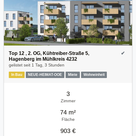
Top 12 , 2. OG, Kühtreiber-Straße 5,
✔
Hagenberg im Mühlkreis 4232
gelistet seit
1 Tag, 3 Stunden
In Bau
NEUE-HEIMAT-OOE
Miete
Wohneinheit
3
Zimmer
74 m²
Fläche
903 €