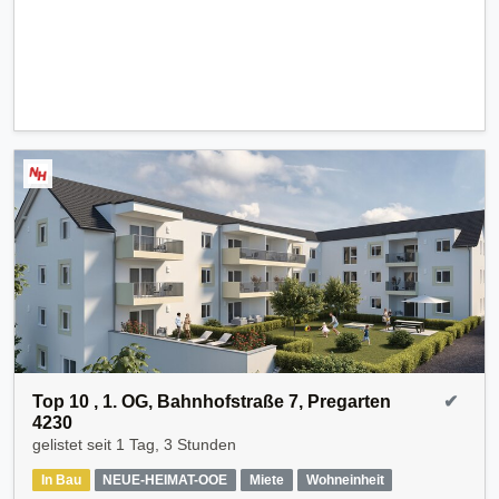
Top 10 , 1. OG, Bahnhofstraße 7, Pregarten
✔
4230
gelistet seit
1 Tag, 3 Stunden
In Bau
NEUE-HEIMAT-OOE
Miete
Wohneinheit