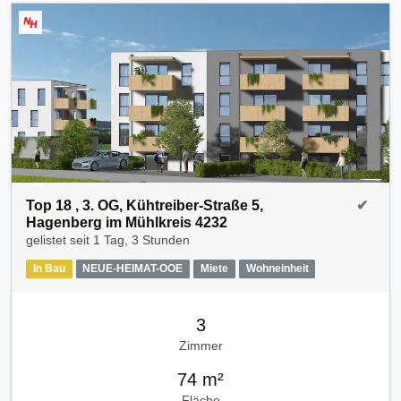
Top 18 , 3. OG, Kühtreiber-Straße 5,
✔
Hagenberg im Mühlkreis 4232
gelistet seit
1 Tag, 3 Stunden
In Bau
NEUE-HEIMAT-OOE
Miete
Wohneinheit
3
Zimmer
74 m²
Fläche