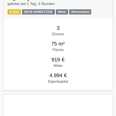
gelistet seit
1 Tag, 3 Stunden
In Bau
NEUE-HEIMAT-OOE
Miete
Wohneinheit
3
Zimmer
75 m²
Fläche
919 €
Miete
4.994 €
Eigenkapital