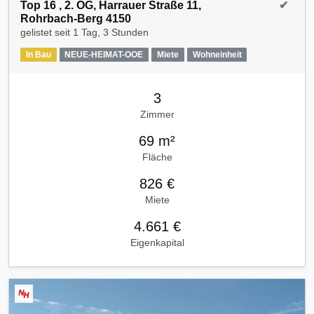
Top 16 , 2. OG, Harrauer Straße 11,
✔
Rohrbach-Berg 4150
gelistet seit
1 Tag, 3 Stunden
In Bau
NEUE-HEIMAT-OOE
Miete
Wohneinheit
3
Zimmer
69 m²
Fläche
826 €
Miete
4.661 €
Eigenkapital