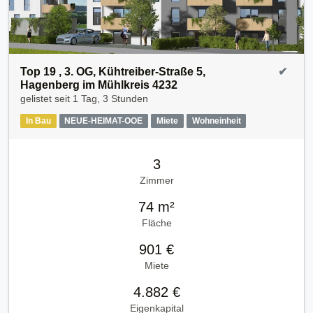
Top 19 , 3. OG, Kühtreiber-Straße 5,
✔
Hagenberg im Mühlkreis 4232
gelistet seit
1 Tag, 3 Stunden
In Bau
NEUE-HEIMAT-OOE
Miete
Wohneinheit
3
Zimmer
74 m²
Fläche
901 €
Miete
4.882 €
Eigenkapital