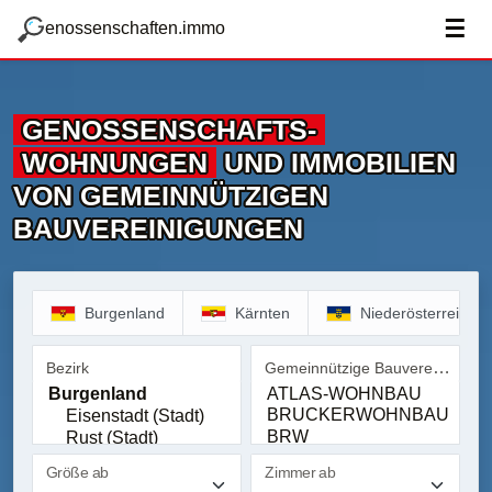
zum Hauptteil springen
g
☰
enossenschaften.immo
GENOSSENSCHAFTS­
WOHNUNGEN
UND IMMOBILIEN
VON GEMEINNÜTZIGEN
BAUVEREINIGUNGEN
Burgenland
Kärnten
Niederösterreich
Gemeinnützige Bauvereinigung
Bezirk
Bezirk
Gemeinnützige Bauvereinig
Größe ab
Zimmer ab