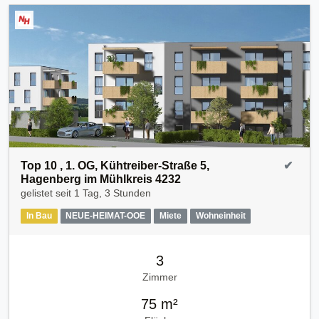
Top 10 , 1. OG, Kühtreiber-Straße 5,
✔
Hagenberg im Mühlkreis 4232
gelistet seit
1 Tag, 3 Stunden
In Bau
NEUE-HEIMAT-OOE
Miete
Wohneinheit
3
Zimmer
75 m²