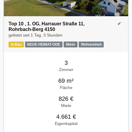
Top 10 , 1. OG, Harrauer Straße 11,
✔
Rohrbach-Berg 4150
gelistet seit
1 Tag, 3 Stunden
In Bau
NEUE-HEIMAT-OOE
Miete
Wohneinheit
3
Zimmer
69 m²
Fläche
826 €
Miete
4.661 €
Eigenkapital