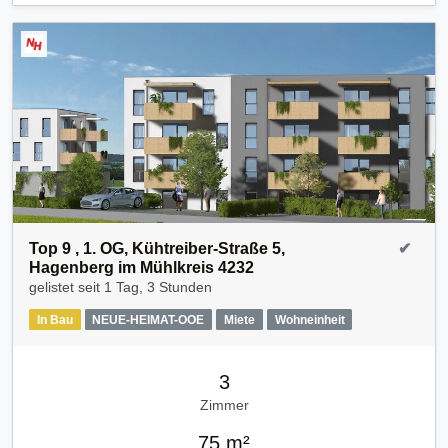
Top 9 , 1. OG, Kühtreiber-Straße 5,
✔
Hagenberg im Mühlkreis 4232
gelistet seit
1 Tag, 3 Stunden
In Bau
NEUE-HEIMAT-OOE
Miete
Wohneinheit
3
Zimmer
75 m²