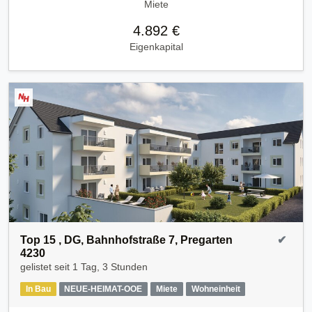
Miete
4.892 €
Eigenkapital
Top 15 , DG, Bahnhofstraße 7, Pregarten
✔
4230
gelistet seit
1 Tag, 3 Stunden
In Bau
NEUE-HEIMAT-OOE
Miete
Wohneinheit