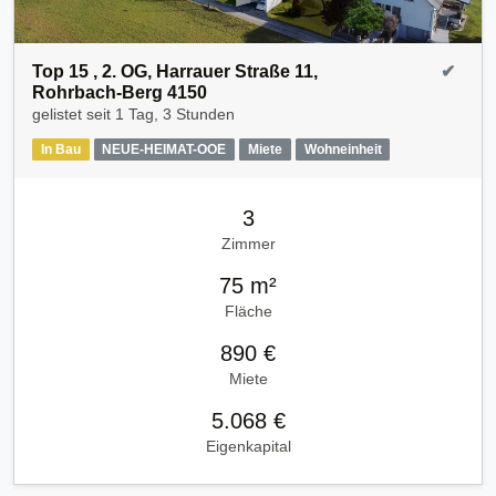
Top 15 , 2. OG, Harrauer Straße 11,
✔
Rohrbach-Berg 4150
gelistet seit
1 Tag, 3 Stunden
In Bau
NEUE-HEIMAT-OOE
Miete
Wohneinheit
3
Zimmer
75 m²
Fläche
890 €
Miete
5.068 €
Eigenkapital