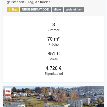
gelistet seit
1 Tag, 3 Stunden
In Bau
NEUE-HEIMAT-OOE
Miete
Wohneinheit
3
Zimmer
70 m²
Fläche
851 €
Miete
4.728 €
Eigenkapital