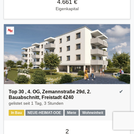
4.661 €
Eigenkapital
Top 30 , 4. OG, Zemannstraße 29d, 2.
✔
Bauabschnitt, Freistadt 4240
gelistet seit
1 Tag, 3 Stunden
In Bau
NEUE-HEIMAT-OOE
Miete
Wohneinheit
2