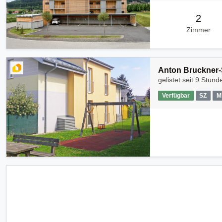
2
Zimmer
Anton Bruckner-S
gelistet seit
9 Stund
Verfügbar
SZ
M