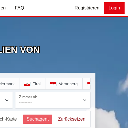
gen
FAQ
Registrieren
Login
IEN VON
eiermark
Tirol
Vorarlberg
Wien
Zimmer ab
ich-Karte
Suchagent
Zurücksetzen