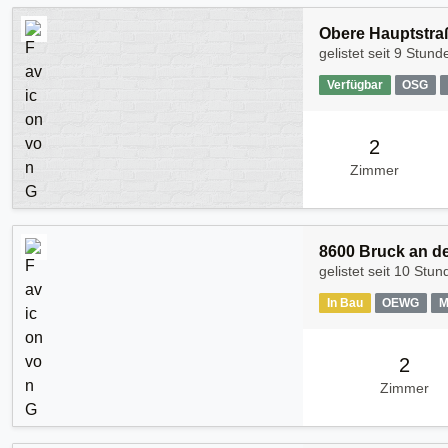
Obere Hauptstraß
gelistet seit
9 Stund
Verfügbar
OSG
2
Zimmer
8600 Bruck an de
gelistet seit
10 Stun
In Bau
OEWG
M
2
Zimmer