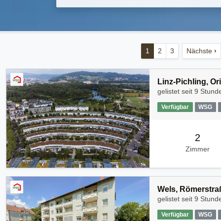
1
2
3
Nächste
›
Linz-Pichling, O
gelistet seit
9 Stund
Verfügbar
WSG
2
Zimmer
Wels, Römerstra
gelistet seit
9 Stund
Verfügbar
WSG