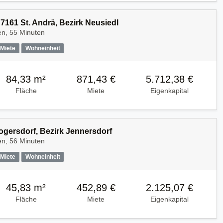
7161 St. Andrä, Bezirk Neusiedl
en, 55 Minuten
Miete
Wohneinheit
84,33 m²
871,43 €
5.712,38 €
Fläche
Miete
Eigenkapital
Mogersdorf, Bezirk Jennersdorf
en, 56 Minuten
Miete
Wohneinheit
45,83 m²
452,89 €
2.125,07 €
Fläche
Miete
Eigenkapital