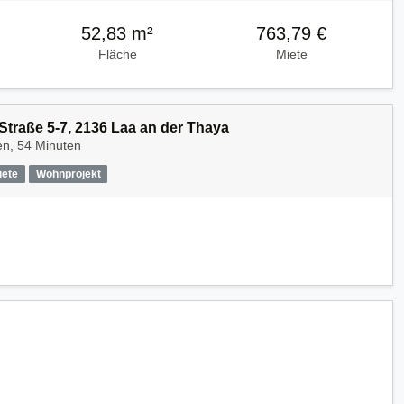
52,83 m²
763,79 €
Fläche
Miete
traße 5-7, 2136 Laa an der Thaya
en, 54 Minuten
iete
Wohnprojekt