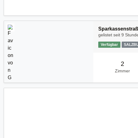
Sparkassenstraß
gelistet seit
9 Stund
Verfügbar
SALZB
2
Zimmer