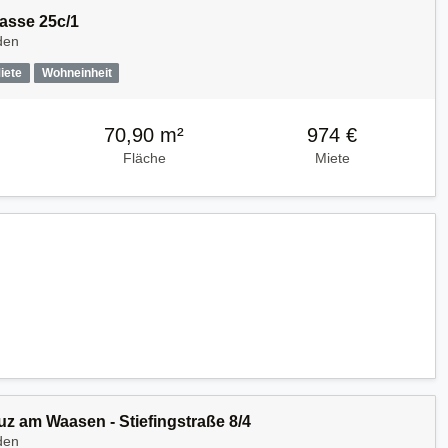
gasse 25c/1
den
iete
Wohneinheit
70,90 m²
974 €
Fläche
Miete
uz am Waasen - Stiefingstraße 8/4
den