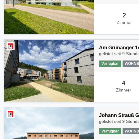
2
Zimmer
Am Grünanger 14
gelistet seit
9 Stund
Verfügbar
WOHNB
4
Zimmer
Johann Strauß G
gelistet seit
9 Stund
Verfügbar
WOHNB