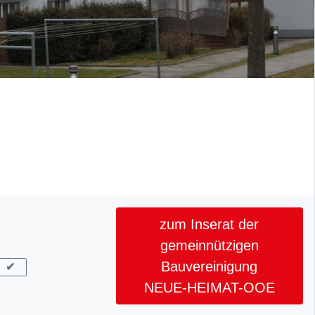
zum Inserat der
gemeinnützigen
Bauvereinigung
✔
NEUE-HEIMAT-OOE