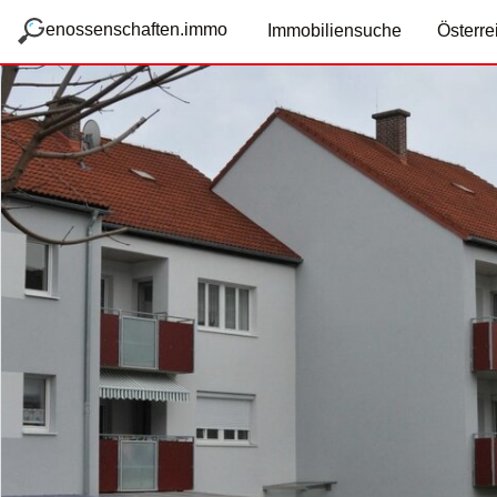
zum Hauptteil springen
g
enossenschaften.immo
Immobiliensuche
Österre