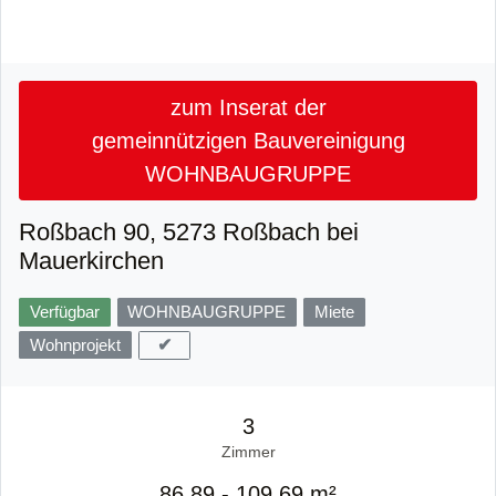
zum Inserat der
gemeinnützigen Bauvereinigung
WOHNBAUGRUPPE
Roßbach 90, 5273 Roßbach bei
Mauerkirchen
Verfügbar
WOHNBAUGRUPPE
Miete
✔
Wohnprojekt
3
Zimmer
86,89 - 109,69 m²