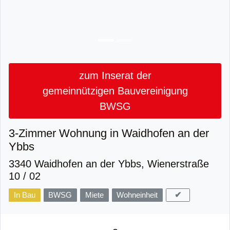
zum Inserat der
gemeinnützigen Bauvereinigung
BWSG
3-Zimmer Wohnung in Waidhofen an der
Ybbs
3340 Waidhofen an der Ybbs, Wienerstraße
10 / 02
✔
In Bau
BWSG
Miete
Wohneinheit