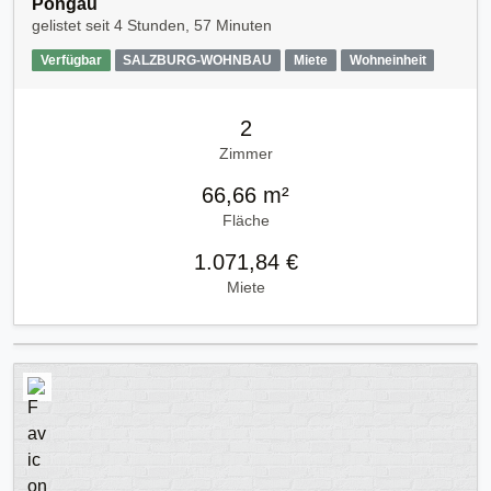
Pongau
gelistet seit
4 Stunden, 57 Minuten
Verfügbar
SALZBURG-WOHNBAU
Miete
Wohneinheit
2
Zimmer
66,66 m²
Fläche
1.071,84 €
Miete