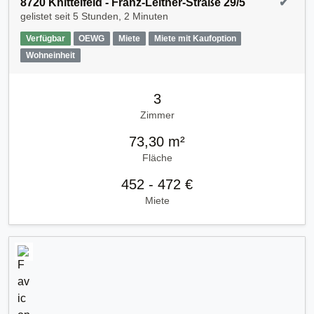
8720 Knittelfeld - Franz-Leitner-Straße 29/5
✔
gelistet seit
5 Stunden, 2 Minuten
Verfügbar
OEWG
Miete
Miete mit Kaufoption
Wohneinheit
3
Zimmer
73,30 m²
Fläche
452 - 472 €
Miete