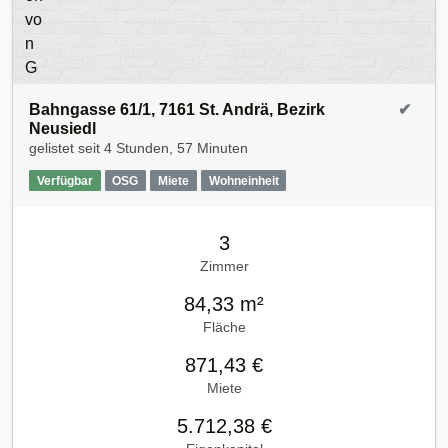
Bahngasse 61/1, 7161 St. Andrä, Bezirk
✔
Neusiedl
gelistet seit
4 Stunden, 57 Minuten
Verfügbar
OSG
Miete
Wohneinheit
3
Zimmer
84,33 m²
Fläche
871,43 €
Miete
5.712,38 €