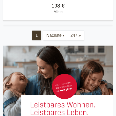
198 €
Miete
1
Nächste
›
247
»