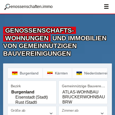
zum Hauptteil springen
g
☰
enossenschaften.immo
GENOSSENSCHAFTS­
WOHNUNGEN
UND IMMOBILIEN
VON GEMEINNÜTZIGEN
BAUVEREINIGUNGEN
Burgenland
Kärnten
Niederösterreich
Gemeinnützige Bauvereinigung
Bezirk
Bezirk
Gemeinnützige Bauvereinig
Größe ab
Zimmer ab