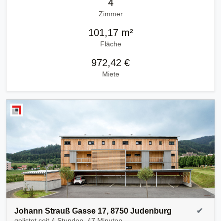
4
Zimmer
101,17 m²
Fläche
972,42 €
Miete
Johann Strauß Gasse 17, 8750 Judenburg
✔
gelistet seit
4 Stunden, 47 Minuten