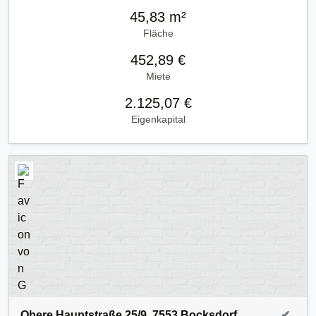
45,83 m²
Fläche
452,89 €
Miete
2.125,07 €
Eigenkapital
Obere Hauptstraße 25/9, 7553 Bocksdorf,
✔