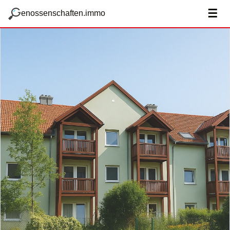
zum Hauptteil springen
g
☰
enossenschaften.immo