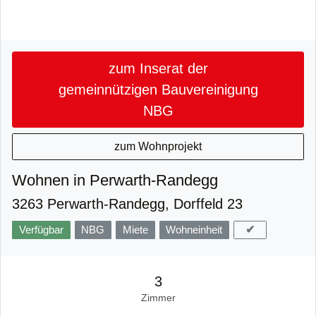
zum Inserat der
gemeinnützigen Bauvereinigung
NBG
zum Wohnprojekt
Wohnen in Perwarth-Randegg
3263 Perwarth-Randegg, Dorffeld 23
✔
Verfügbar
NBG
Miete
Wohneinheit
3
Zimmer