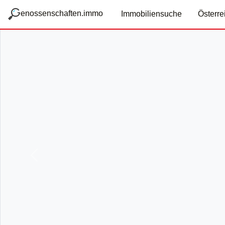
zum Hauptteil springen
g
enossenschaften.immo
Immobiliensuche
Österre
Vorige