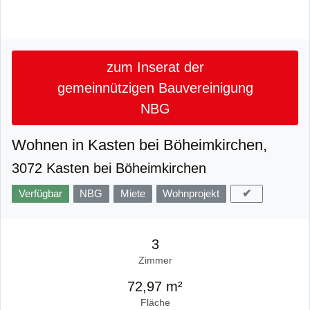
zum Inserat der
gemeinnützigen Bauvereinigung
NBG
Wohnen in Kasten bei Böheimkirchen,
3072 Kasten bei Böheimkirchen
✔
Verfügbar
NBG
Miete
Wohnprojekt
3
Zimmer
72,97 m²
Fläche