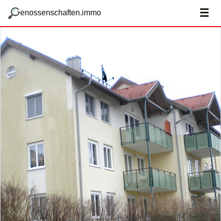
zum Hauptteil springen
g
☰
enossenschaften.immo