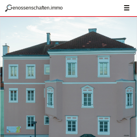
zum Hauptteil springen
g
☰
enossenschaften.immo