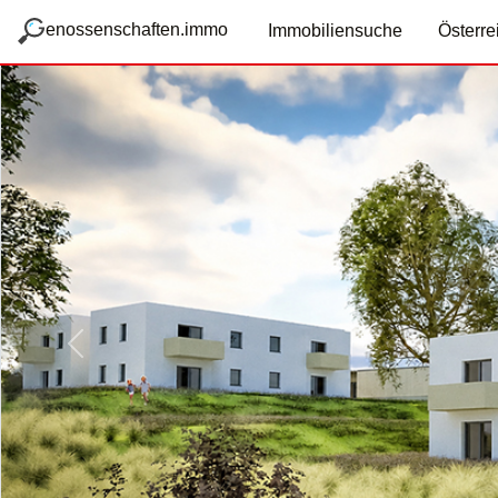
zum Hauptteil springen
g
enossenschaften.immo
Immobiliensuche
Österre
Vorige