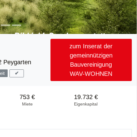
zum Inserat der
gemeinnützigen
2 Peygarten
Bauvereinigung
WAV-WOHNEN
✔
eit
753 €
19.732 €
Miete
Eigenkapital