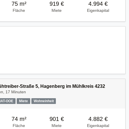
75 m²
919 €
4.994 €
Fläche
Miete
Eigenkapital
Kühtreiber-Straße 5, Hagenberg im Mühlkreis 4232
en, 17 Minuten
MAT-OOE
Miete
Wohneinheit
74 m²
901 €
4.882 €
Fläche
Miete
Eigenkapital