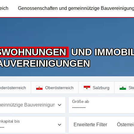
eich
Genossenschaften und gemeinnützige Bauvereinigun
S­WOHNUNGEN
UND IMMOBIL
AUVEREINIGUNGEN
ederösterreich
Oberösterreich
Salzburg
St
Größe ab
einnützige Bauvereinigung
kapital bis
Erweiterte Filter
Österre