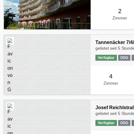
2
Zimmer
Tannenäcker 7/4/
gelistet seit
5 Stund
Verfügbar
OSG
4
Zimmer
Josef Reichlstra
gelistet seit
5 Stund
Verfügbar
OSG