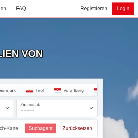
gen
FAQ
Registrieren
Login
IEN VON
eiermark
Tirol
Vorarlberg
Wien
Zimmer ab
ich-Karte
Suchagent
Zurücksetzen