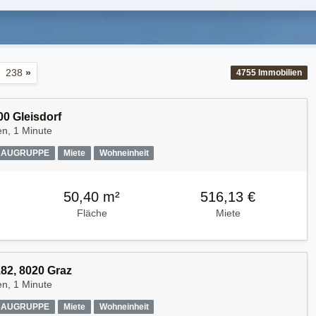
238
»
4755
Immobilien
0 Gleisdorf
n, 1 Minute
AUGRUPPE
Miete
Wohneinheit
50,40 m²
516,13 €
Fläche
Miete
182, 8020 Graz
n, 1 Minute
AUGRUPPE
Miete
Wohneinheit