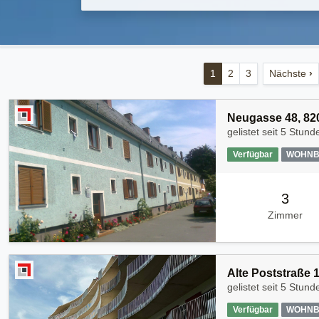
1
2
3
Nächste
›
Neugasse 48, 820
gelistet seit
5 Stunde
Verfügbar
WOHNB
3
Zimmer
Alte Poststraße 
gelistet seit
5 Stunde
Verfügbar
WOHNB