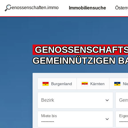
zum Hauptteil springen
g
enossenschaften.immo
Immobiliensuche
Österr
GENOSSENSCHAFT
GEMEINNÜTZIGEN B
Burgenland
Kärnten
Ni
Bezirk
Gem
Miete bis
Eigen