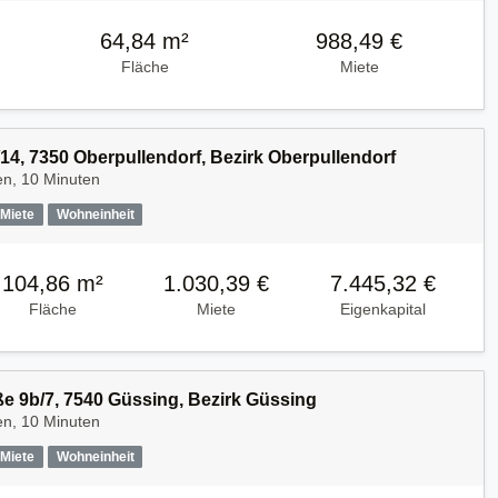
64,84 m²
988,49 €
Fläche
Miete
14, 7350 Oberpullendorf, Bezirk Oberpullendorf
en, 10 Minuten
Miete
Wohneinheit
104,86 m²
1.030,39 €
7.445,32 €
Fläche
Miete
Eigenkapital
ße 9b/7, 7540 Güssing, Bezirk Güssing
en, 10 Minuten
Miete
Wohneinheit