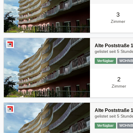
3
Zimmer
Alte Poststraße 
gelistet seit
5 Stund
Verfügbar
WOHNB
2
Zimmer
Alte Poststraße 
gelistet seit
5 Stund
Verfügbar
WOHNB