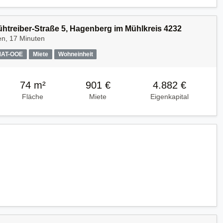
Kühtreiber-Straße 5, Hagenberg im Mühlkreis 4232
en, 17 Minuten
MAT-OOE
Miete
Wohneinheit
74 m²
901 €
4.882 €
Fläche
Miete
Eigenkapital