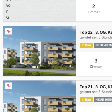
2
Zimmer
Top 22 , 3. OG, 
gelistet seit
5 Stund
In Bau
NEUE-HEI
3
Zimmer
Top 21 , 3. OG, 
gelistet seit
5 Stund
In Bau
NEUE-HEI