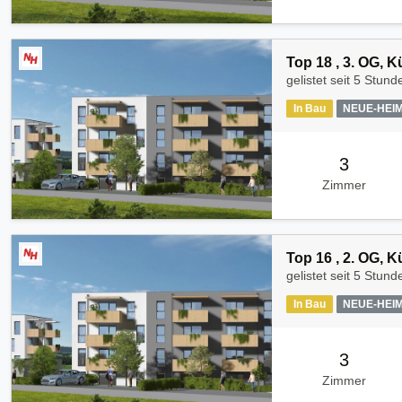
Top 18 , 3. OG, 
gelistet seit
5 Stund
In Bau
NEUE-HEI
3
Zimmer
Top 16 , 2. OG, 
gelistet seit
5 Stund
In Bau
NEUE-HEI
3
Zimmer