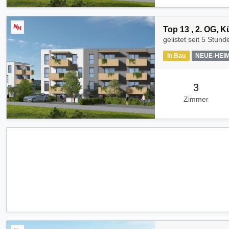
Top 13 , 2. OG, 
gelistet seit
5 Stund
In Bau
NEUE-HEI
3
Zimmer