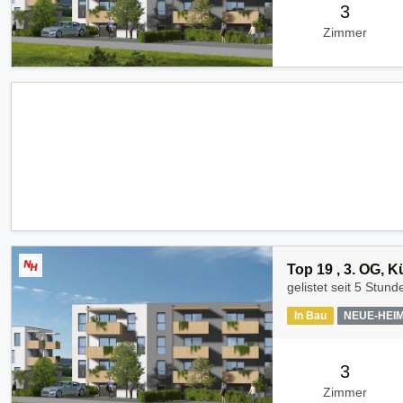
3
Zimmer
Top 19 , 3. OG, 
gelistet seit
5 Stund
In Bau
NEUE-HEI
3
Zimmer