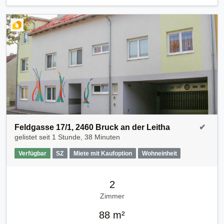
Feldgasse 17/1, 2460 Bruck an der Leitha
✔
gelistet seit
1 Stunde, 38 Minuten
Verfügbar
SZ
Miete mit Kaufoption
Wohneinheit
2
Zimmer
88 m²