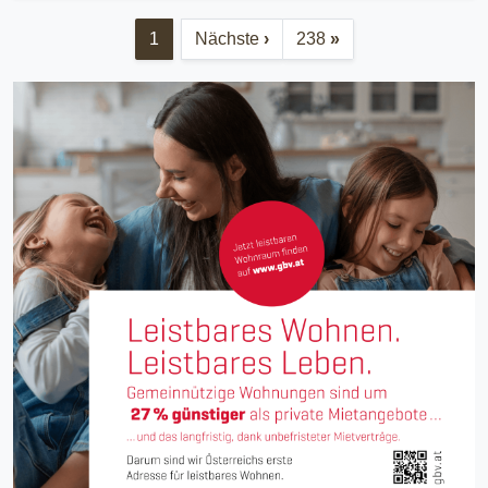
1
Nächste
›
238
»