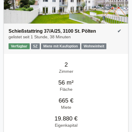
Schießstattring 37/A/25, 3100 St. Pölten
✔
gelistet seit
1 Stunde, 38 Minuten
Verfügbar
SZ
Miete mit Kaufoption
Wohneinheit
2
Zimmer
56 m²
Fläche
665 €
Miete
19.880 €
Eigenkapital