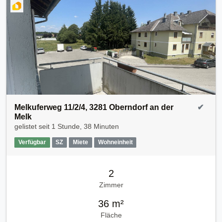
Melkuferweg 11/2/4, 3281 Oberndorf an der
✔
Melk
gelistet seit
1 Stunde, 38 Minuten
Verfügbar
SZ
Miete
Wohneinheit
2
Zimmer
36 m²
Fläche