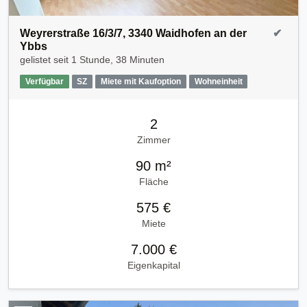
Weyrerstraße 16/3/7, 3340 Waidhofen an der
✔
Ybbs
gelistet seit
1 Stunde, 38 Minuten
Verfügbar
SZ
Miete mit Kaufoption
Wohneinheit
2
Zimmer
90 m²
Fläche
575 €
Miete
7.000 €
Eigenkapital