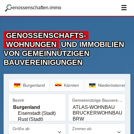
zum Hauptteil springen
g
☰
enossenschaften.immo
GENOSSENSCHAFTS­
WOHNUNGEN
UND IMMOBILIEN
VON GEMEINNÜTZIGEN
BAUVEREINIGUNGEN
Burgenland
Kärnten
Niederösterreich
Gemeinnützige Bauvereinigung
Bezirk
Bezirk
Gemeinnützige Bauvereinig
Größe ab
Zimmer ab