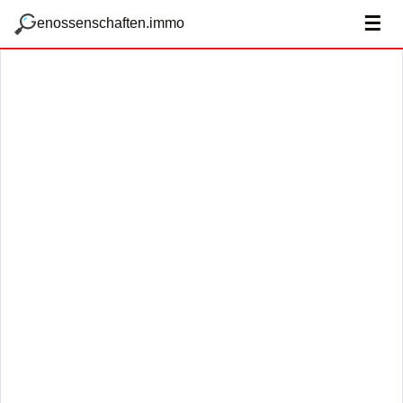
zum Hauptteil springen
g
☰
enossenschaften.immo