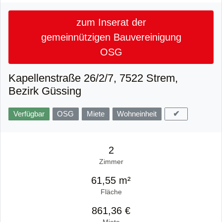
zum Inserat der
gemeinnützigen Bauvereinigung
OSG
Kapellenstraße 26/2/7, 7522 Strem,
Bezirk Güssing
✔
Verfügbar
OSG
Miete
Wohneinheit
2
Zimmer
61,55 m²
Fläche
861,36 €